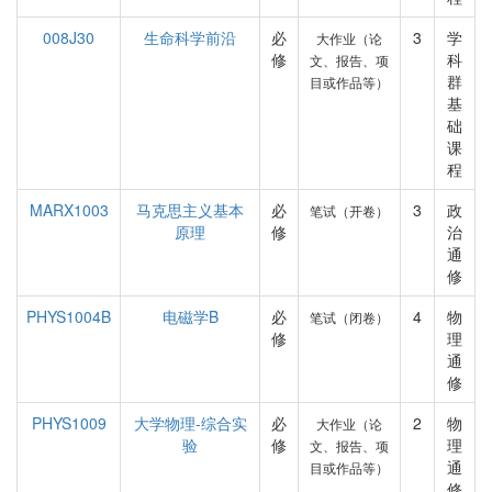
008J30
生命科学前沿
必
3
学
大作业（论
修
科
文、报告、项
群
目或作品等）
基
础
课
程
MARX1003
马克思主义基本
必
3
政
笔试（开卷）
原理
修
治
通
修
PHYS1004B
电磁学B
必
4
物
笔试（闭卷）
修
理
通
修
PHYS1009
大学物理-综合实
必
2
物
大作业（论
验
修
理
文、报告、项
通
目或作品等）
修