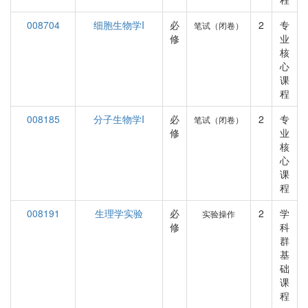
008704
细胞生物学I
必
2
专
笔试（闭卷）
修
业
核
心
课
程
008185
分子生物学I
必
2
专
笔试（闭卷）
修
业
核
心
课
程
008191
生理学实验
必
2
学
实验操作
修
科
群
基
础
课
程