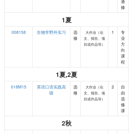
通
修
1夏
008158
生物学野外实习
选
1
专
大作业（论
修
业
文、报告、项
方
目或作品等）
向
课
程
1夏,2夏
018M15
英语口语实践高
选
2
自
大作业（论
级
修
由
文、报告、项
选
目或作品等）
修
课
2秋