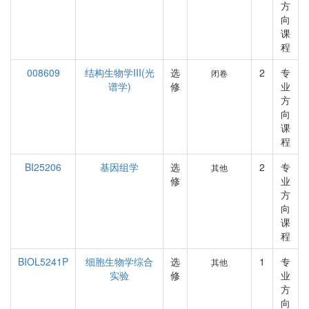
方
向
课
程
008609
结构生物学III(光
选
2
专
闭卷
谱学)
修
业
方
向
课
程
BI25206
基因组学
选
2
专
其他
修
业
方
向
课
程
BIOL5241P
细胞生物学综合
选
1
专
其他
实验
修
业
方
向