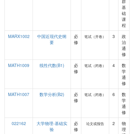
群
基
础
课
程
MARX1002
中国近现代史纲
必
3
政
笔试（开卷）
要
修
治
通
修
MATH1009
线性代数(B1)
必
4
数
笔试（闭卷）
修
学
通
修
MATH1007
数学分析(B2)
必
6
数
笔试（闭卷）
修
学
通
修
022162
大学物理-基础实
必
2
物
论文或报告
验
修
理