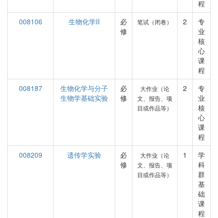
程
008106
生物化学II
必
2
专
笔试（闭卷）
修
业
核
心
课
程
008187
生物化学与分子
必
2
专
大作业（论
生物学基础实验
修
业
文、报告、项
核
目或作品等）
心
课
程
008209
遗传学实验
必
1
学
大作业（论
修
科
文、报告、项
群
目或作品等）
基
础
课
程