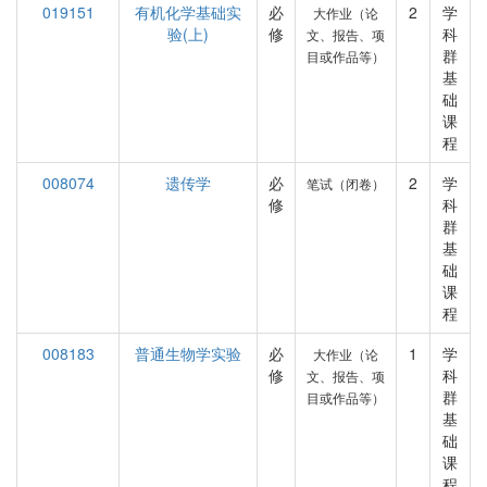
019151
有机化学基础实
必
2
学
大作业（论
验(上)
修
科
文、报告、项
群
目或作品等）
基
础
课
程
008074
遗传学
必
2
学
笔试（闭卷）
修
科
群
基
础
课
程
008183
普通生物学实验
必
1
学
大作业（论
修
科
文、报告、项
群
目或作品等）
基
础
课
程