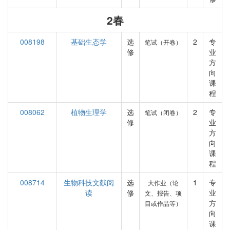
2春
008198
基础生态学
选
2
专
笔试（开卷）
修
业
方
向
课
程
008062
植物生理学
选
2
专
笔试（闭卷）
修
业
方
向
课
程
008714
生物科技文献阅
选
1
专
大作业（论
读
修
业
文、报告、项
方
目或作品等）
向
课