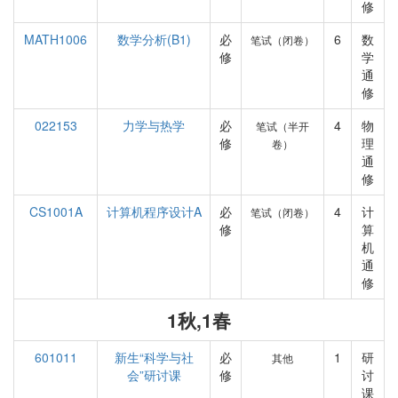
修
MATH1006
数学分析(B1)
必
6
数
笔试（闭卷）
修
学
通
修
022153
力学与热学
必
4
物
笔试（半开
修
理
卷）
通
修
CS1001A
计算机程序设计A
必
4
计
笔试（闭卷）
修
算
机
通
修
1秋,1春
601011
新生“科学与社
必
1
研
其他
会”研讨课
修
讨
课