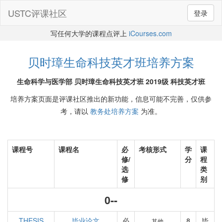
USTC评课社区
登录
写任何大学的课程点评上
iCourses.com
贝时璋生命科技英才班培养方案
生命科学与医学部 贝时璋生命科技英才班 2019级 科技英才班
培养方案页面是评课社区推出的新功能，信息可能不完善，仅供参
考，请以
教务处培养方案
为准。
课程号
课程名
必
考核形式
学
课
修/
分
程
选
类
修
别
0--
THESIS
毕业论文
必
8
毕
其他