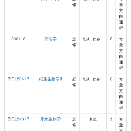
修
业
方
向
课
程
008118
药理学
选
2
专
笔试（闭卷）
修
业
方
向
课
程
BIOL5041P
细胞生物学II
必
2
专
笔试（闭卷）
修
业
方
向
课
程
BIOL5481P
系统生物学
选
3
专
其他
修
业
方