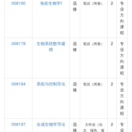
008190
免疫生物学I
选
2
专
笔试（闭卷）
修
业
方
向
课
程
008178
生物系统数学建
选
2
专
笔试（闭卷）
模
修
业
方
向
课
程
008194
系统与控制导论
选
2
专
笔试（闭卷）
修
业
方
向
课
程
008197
合成生物学导论
选
2
专
大作业（论
修
业
文、报告、项