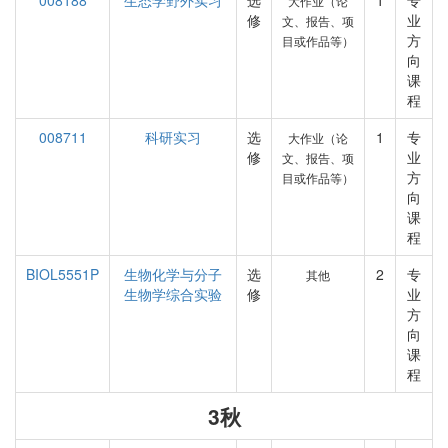
008188
生态学野外实习
选
1
专
大作业（论
修
业
文、报告、项
方
目或作品等）
向
课
程
008711
科研实习
选
1
专
大作业（论
修
业
文、报告、项
方
目或作品等）
向
课
程
BIOL5551P
生物化学与分子
选
2
专
其他
生物学综合实验
修
业
方
向
课
程
3秋