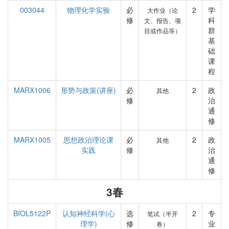
003044
物理化学实验
必
2
学
大作业（论
修
科
文、报告、项
群
目或作品等）
基
础
课
程
MARX1006
形势与政策(讲座)
必
2
政
其他
修
治
通
修
MARX1005
思想政治理论课
必
2
政
其他
实践
修
治
通
修
3春
BIOL5122P
认知神经科学(心
选
2
专
笔试（半开
理学)
修
业
卷）