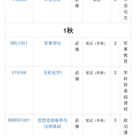
修
业
论
文
1秋
MIL1001
军事理论
必
2
军
笔试（开卷）
修
事
教
育
019166
无机化学I
必
2
学
笔试（闭卷）
修
科
群
基
础
课
程
MARX1001
思想道德修养与
必
3
政
笔试（开卷）
法律基础
修
治
通