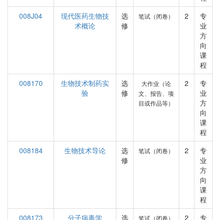
008J04
现代医药生物技
选
2
专
笔试（闭卷）
术概论
修
业
方
向
课
程
008170
生物技术制药实
选
2
专
大作业（论
验
修
业
文、报告、项
方
目或作品等）
向
课
程
008184
生物技术导论
选
2
专
笔试（闭卷）
修
业
方
向
课
程
008173
分子病毒学
选
2
专
笔试（闭卷）