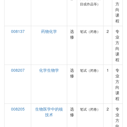
方
目或作品等）
向
课
程
008137
药物化学
选
2
专
笔试（闭卷）
修
业
方
向
课
程
008207
化学生物学
选
1
专
笔试（闭卷）
修
业
方
向
课
程
008205
生物医学中的核
选
2
专
笔试（闭卷）
技术
修
业
方
向