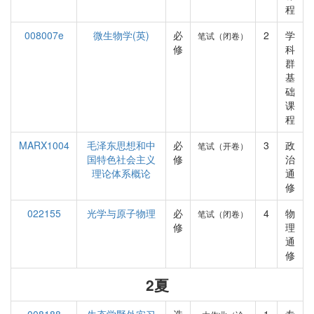
程
008007e
微生物学(英)
必
2
学
笔试（闭卷）
修
科
群
基
础
课
程
MARX1004
毛泽东思想和中
必
3
政
笔试（开卷）
国特色社会主义
修
治
理论体系概论
通
修
022155
光学与原子物理
必
4
物
笔试（闭卷）
修
理
通
修
2夏