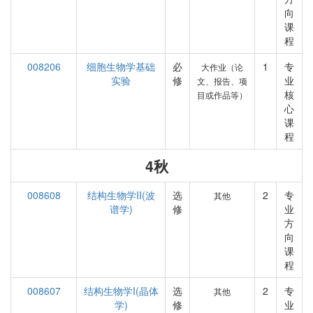
向
课
程
008206
细胞生物学基础
必
1
专
大作业（论
实验
修
业
文、报告、项
核
目或作品等）
心
课
程
4秋
008608
结构生物学II(波
选
2
专
其他
谱学)
修
业
方
向
课
程
008607
结构生物学I(晶体
选
2
专
其他
学)
修
业