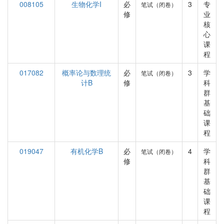
008105
生物化学I
必
3
专
笔试（闭卷）
修
业
核
心
课
程
017082
概率论与数理统
必
3
学
笔试（闭卷）
计B
修
科
群
基
础
课
程
019047
有机化学B
必
4
学
笔试（闭卷）
修
科
群
基
础
课
程