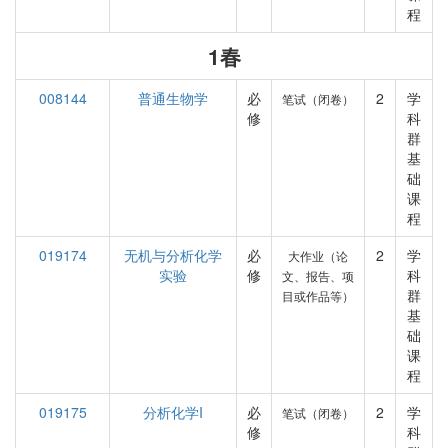
程
1春
008144
普通生物学
必
2
学
笔试（闭卷）
修
科
群
基
础
课
程
019174
无机与分析化学
必
2
学
大作业（论
实验
修
科
文、报告、项
群
目或作品等）
基
础
课
程
019175
分析化学I
必
2
学
笔试（闭卷）
修
科