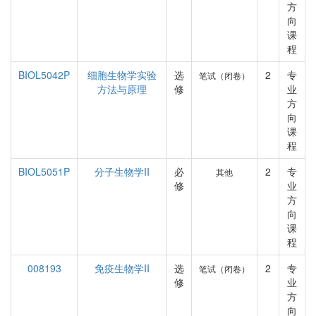
方
向
课
程
BIOL5042P
细胞生物学实验
选
2
专
笔试（闭卷）
方法与原理
修
业
方
向
课
程
BIOL5051P
分子生物学II
必
2
专
其他
修
业
方
向
课
程
008193
免疫生物学II
选
2
专
笔试（闭卷）
修
业
方
向