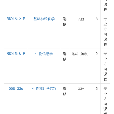
课
程
BIOL5121P
基础神经科学
选
3
专
其他
修
业
方
向
课
程
BIOL5181P
生物信息学
选
2
专
笔试（闭卷）
修
业
方
向
课
程
008133e
生物统计学(英)
选
2
专
其他
修
业
方
向
课
程