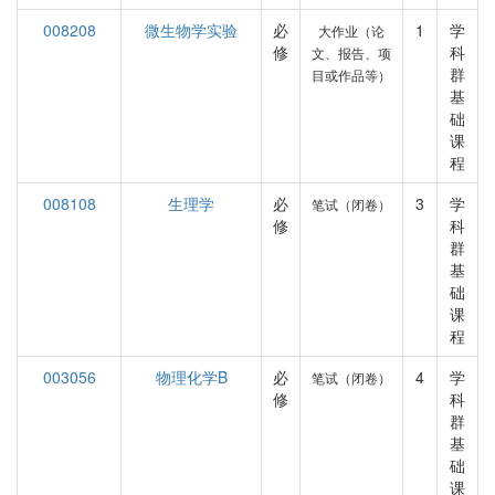
008208
微生物学实验
必
1
学
大作业（论
修
科
文、报告、项
群
目或作品等）
基
础
课
程
008108
生理学
必
3
学
笔试（闭卷）
修
科
群
基
础
课
程
003056
物理化学B
必
4
学
笔试（闭卷）
修
科
群
基
础
课