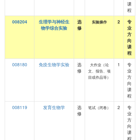
课
程
008204
生理学与神经生
选
2
专
实验操作
物学综合实验
修
业
方
向
课
程
008180
免疫生物学实验
选
1
专
大作业（论
修
业
文、报告、项
方
目或作品等）
向
课
程
008119
发育生物学
选
2
专
笔试（闭卷）
修
业
方
向
课
程