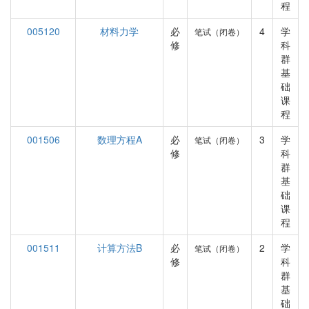
程
005120
材料力学
必
4
学
笔试（闭卷）
修
科
群
基
础
课
程
001506
数理方程A
必
3
学
笔试（闭卷）
修
科
群
基
础
课
程
001511
计算方法B
必
2
学
笔试（闭卷）
修
科
群
基
础