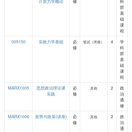
介质力学概论
修
科
群
基
础
课
程
005150
实验力学基础
必
4
学
笔试（闭卷）
修
科
群
基
础
课
程
MARX1005
思想政治理论课
必
2
政
其他
实践
修
治
通
修
MARX1006
形势与政策(讲座)
必
2
政
其他
修
治
通