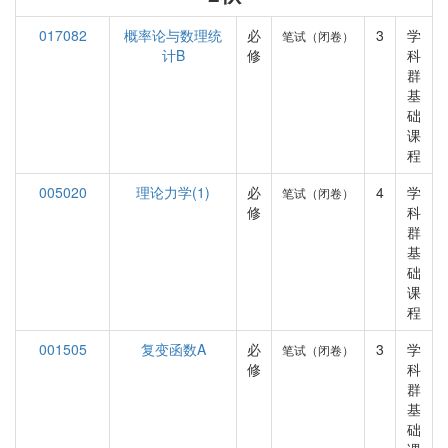
017082
概率论与数理统
必
3
学
笔试（闭卷）
计B
修
科
群
基
础
课
程
005020
理论力学(1)
必
4
学
笔试（闭卷）
修
科
群
基
础
课
程
001505
复变函数A
必
3
学
笔试（闭卷）
修
科
群
基
础