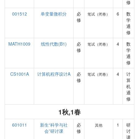
修
001512
单变量微积分
必
6
数
笔试（闭卷）
修
学
通
修
MATH1009
线性代数(B1)
必
4
数
笔试（闭卷）
修
学
通
修
CS1001A
计算机程序设计A
必
4
计
笔试（闭卷）
修
算
机
通
修
1秋,1春
601011
新生“科学与社
必
1
研
其他
会”研讨课
修
讨
课