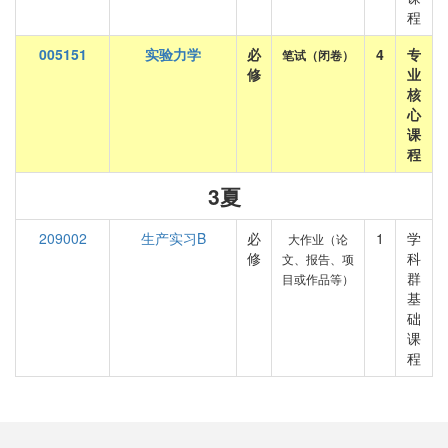
程
005151
实验力学
必
4
专
笔试（闭卷）
修
业
核
心
课
程
3夏
209002
生产实习B
必
1
学
大作业（论
修
科
文、报告、项
群
目或作品等）
基
础
课
程