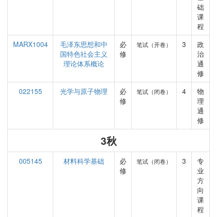
础
课
程
MARX1004
毛泽东思想和中
必
3
政
笔试（开卷）
国特色社会主义
修
治
理论体系概论
通
修
022155
光学与原子物理
必
4
物
笔试（闭卷）
修
理
通
修
3秋
005145
材料科学基础
必
3
专
笔试（闭卷）
修
业
方
向
课
程