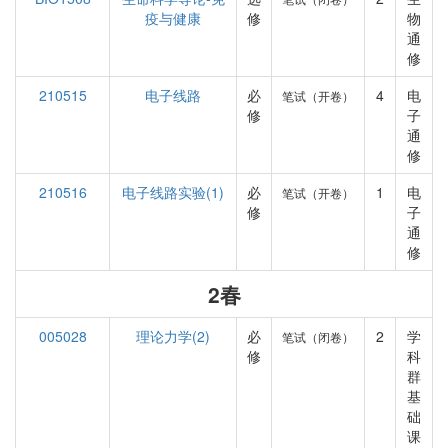
疫与健康
修
物
通
修
210515
电子线路
必
4
电
笔试（开卷）
修
子
通
修
210516
电子线路实验(1)
必
1
电
笔试（开卷）
修
子
通
修
2春
005028
理论力学(2)
必
2
学
笔试（闭卷）
修
科
群
基
础
课