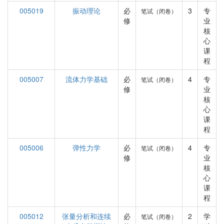
005019
振动理论
必
3
专
笔试（闭卷）
修
业
核
心
课
程
005007
流体力学基础
必
4
专
笔试（闭卷）
修
业
核
心
课
程
005006
弹性力学
必
4
专
笔试（闭卷）
修
业
核
心
课
程
005012
张量分析和连续
必
2
学
笔试（闭卷）