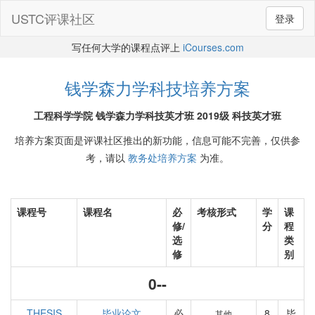
USTC评课社区
登录
写任何大学的课程点评上
iCourses.com
钱学森力学科技培养方案
工程科学学院 钱学森力学科技英才班 2019级 科技英才班
培养方案页面是评课社区推出的新功能，信息可能不完善，仅供参
考，请以
教务处培养方案
为准。
课程号
课程名
必
考核形式
学
课
修/
分
程
选
类
修
别
0--
THESIS
毕业论文
必
8
毕
其他