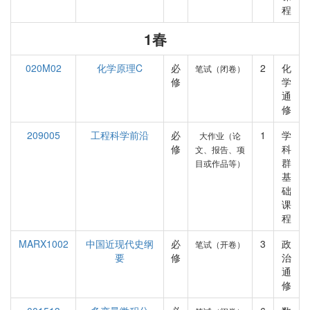
程
1春
020M02
化学原理C
必
2
化
笔试（闭卷）
修
学
通
修
209005
工程科学前沿
必
1
学
大作业（论
修
科
文、报告、项
群
目或作品等）
基
础
课
程
MARX1002
中国近现代史纲
必
3
政
笔试（开卷）
要
修
治
通
修