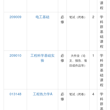
课
程
209009
电工基础
必
2
学
笔试（闭卷）
修
科
群
基
础
课
程
209010
工程科学基础实
必
1
学
大作业（论
验
修
科
文、报告、项
群
目或作品等）
基
础
课
程
013148
工程热力学A
必
4
学
笔试（闭卷）
修
科
群
基