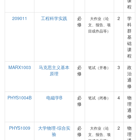
课
程
209011
工程科学实践
必
2
学
大作业（论
修
科
文、报告、项
群
目或作品等）
基
础
课
程
MARX1003
马克思主义基本
必
3
政
笔试（开卷）
原理
修
治
通
修
PHYS1004B
电磁学B
必
4
物
笔试（闭卷）
修
理
通
修
PHYS1009
大学物理-综合实
必
2
物
大作业（论
验
修
理
文、报告、项