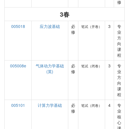
修
3春
005018
应力波基础
必
3
专
笔试（开卷）
修
业
方
向
课
程
005008e
气体动力学基础
必
3
专
笔试（闭卷）
(英)
修
业
方
向
课
程
005101
计算力学基础
必
4
专
笔试（闭卷）
修
业
核
心
课