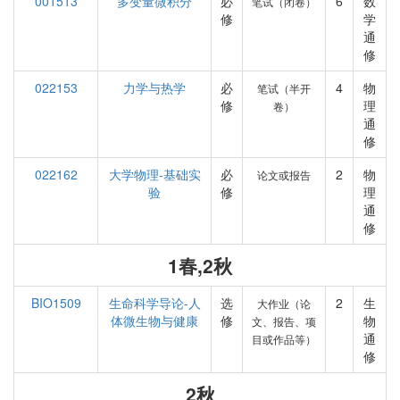
001513
多变量微积分
必
6
数
笔试（闭卷）
修
学
通
修
022153
力学与热学
必
4
物
笔试（半开
修
理
卷）
通
修
022162
大学物理-基础实
必
2
物
论文或报告
验
修
理
通
修
1春,2秋
BIO1509
生命科学导论-人
选
2
生
大作业（论
体微生物与健康
修
物
文、报告、项
通
目或作品等）
修
2秋