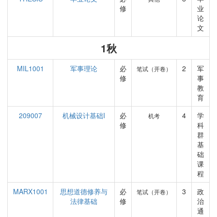
修
业
论
文
1秋
MIL1001
军事理论
必
2
军
笔试（开卷）
修
事
教
育
209007
机械设计基础I
必
4
学
机考
修
科
群
基
础
课
程
MARX1001
思想道德修养与
必
3
政
笔试（开卷）
法律基础
修
治
通