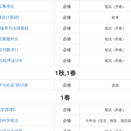
军事理论
必修
笔试（开卷）
械设计基础I
必修
机考
德修养与法律基础
必修
笔试（开卷）
变量微积分
必修
笔试（闭卷）
性代数(B1)
必修
笔试（闭卷）
机程序设计A
必修
笔试（闭卷）
1秋,1春
学与社会”研讨课
必修
其他
1春
化学原理C
必修
笔试（闭卷）
程科学前沿
必修
大作业（论文、报告、项目或