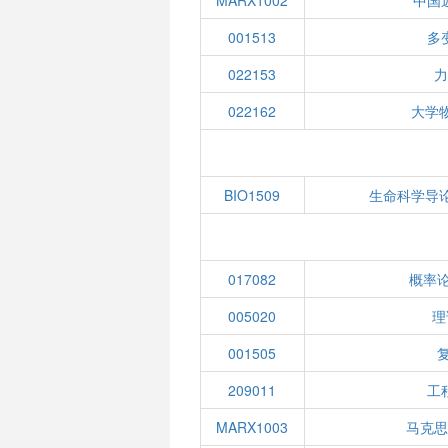
MARX1002
中国
001513
多
022153
022162
大学
BIO1509
生命科学导
017082
概率
005020
理
001505
209011
工
MARX1003
马克