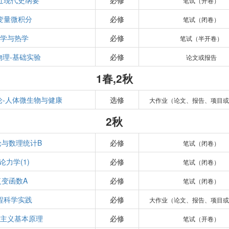
近现代史纲要
必修
笔试（开卷）
变量微积分
必修
笔试（闭卷）
力学与热学
必修
笔试（半开卷）
物理-基础实验
必修
论文或报告
1春,2秋
论-人体微生物与健康
选修
大作业（论文、报告、项目或
2秋
论与数理统计B
必修
笔试（闭卷）
论力学(1)
必修
笔试（闭卷）
复变函数A
必修
笔试（闭卷）
程科学实践
必修
大作业（论文、报告、项目或
思主义基本原理
必修
笔试（开卷）