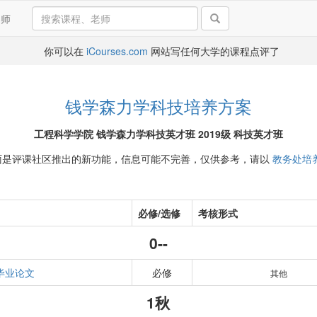
导师
你可以在
iCourses.com
网站写任何大学的课程点评了
钱学森力学科技培养方案
工程科学学院 钱学森力学科技英才班 2019级 科技英才班
面是评课社区推出的新功能，信息可能不完善，仅供参考，请以
教务处培
必修/选修
考核形式
0--
毕业论文
必修
其他
1秋