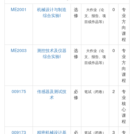
ME2001
机械设计与制造
选
0
专
大作业（论
综合实验I
修
业
文、报告、项
方
目或作品等）
向
课
程
ME2003
测控技术及仪器
选
0
专
大作业（论
综合实验I
修
业
文、报告、项
方
目或作品等）
向
课
程
009175
传感器及测试技
必
2
专
笔试（闭卷）
术
修
业
核
心
课
程
009173
精密机械设计基
必
3
专
笔试（闭卷）