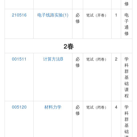
修
210516
电子线路实验(1)
必
1
电
笔试（开卷）
修
子
通
修
2春
001511
计算方法B
必
2
学
笔试（闭卷）
修
科
群
基
础
课
程
005120
材料力学
必
4
学
笔试（闭卷）
修
科
群
基
础