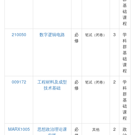
基
础
课
程
210050
数字逻辑电路
必
3
学
笔试（闭卷）
修
科
群
基
础
课
程
009172
工程材料及成型
必
2
学
笔试（闭卷）
技术基础
修
科
群
基
础
课
程
MARX1005
思想政治理论课
必
2
政
其他