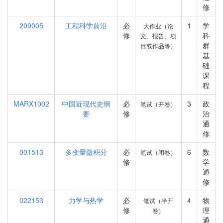
修
209005
工程科学前沿
必
1
学
大作业（论
修
科
文、报告、项
群
目或作品等）
基
础
课
程
MARX1002
中国近现代史纲
必
3
政
笔试（开卷）
要
修
治
通
修
001513
多变量微积分
必
6
数
笔试（闭卷）
修
学
通
修
022153
力学与热学
必
4
物
笔试（半开
修
理
卷）
通