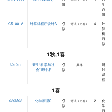
修
学
通
修
CS1001A
计算机程序设计A
必
4
计
笔试（闭卷）
修
算
机
通
修
1秋,1春
601011
新生“科学与社
必
1
研
其他
会”研讨课
修
讨
课
程
1春
020M02
化学原理C
必
2
化
笔试（闭卷）
修
学
通