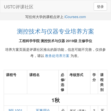
USTC评课社区
登录
写任何大学的课程点评上
iCourses.com
测控技术与仪器专业培养方案
工程科学学院 测控技术与仪器 2019级 主修学位
培养方案页面是评课社区推出的新功能，信息可能不完善，仅供参
考，请以
教务处培养方案
为准。
课程号
课程名
必
考核形式
学
课
修/
分
程
选
类
修
别
1秋
MIL1001
军事理论
必
2
军
笔试（开卷）