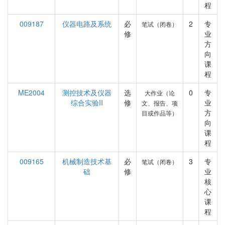
程
009187
仪器电路及系统
必
2
专
笔试（闭卷）
修
业
方
向
课
程
ME2004
测控技术及仪器
选
0
专
大作业（论
综合实验II
修
业
文、报告、项
方
目或作品等）
向
课
程
009165
机械制造技术基
必
3
专
笔试（闭卷）
础
修
业
核
心
课
程