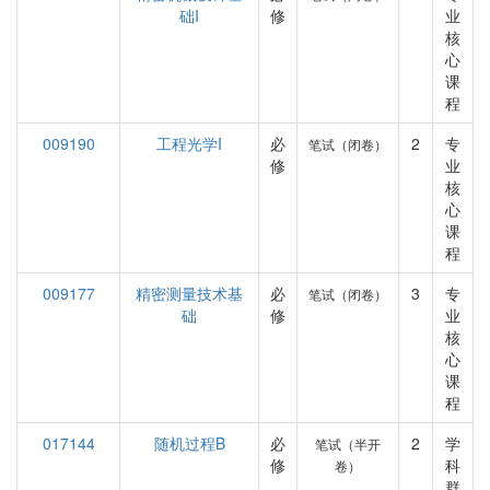
础I
修
业
核
心
课
程
009190
工程光学I
必
2
专
笔试（闭卷）
修
业
核
心
课
程
009177
精密测量技术基
必
3
专
笔试（闭卷）
础
修
业
核
心
课
程
017144
随机过程B
必
2
学
笔试（半开
修
科
卷）
群