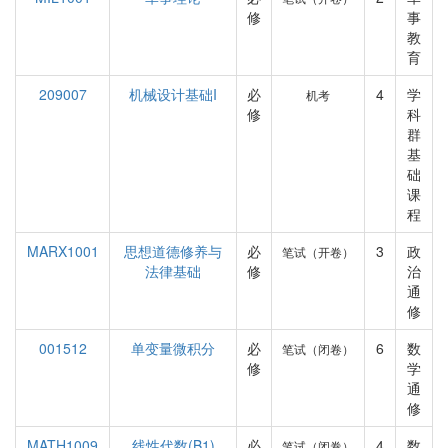
修
事
教
育
209007
机械设计基础I
必
4
学
机考
修
科
群
基
础
课
程
MARX1001
思想道德修养与
必
3
政
笔试（开卷）
法律基础
修
治
通
修
001512
单变量微积分
必
6
数
笔试（闭卷）
修
学
通
修
MATH1009
线性代数(B1)
必
4
数
笔试（闭卷）