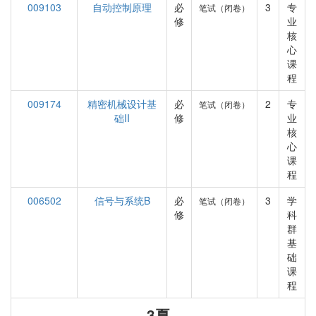
009103
自动控制原理
必
3
专
笔试（闭卷）
修
业
核
心
课
程
009174
精密机械设计基
必
2
专
笔试（闭卷）
础II
修
业
核
心
课
程
006502
信号与系统B
必
3
学
笔试（闭卷）
修
科
群
基
础
课
程
3夏