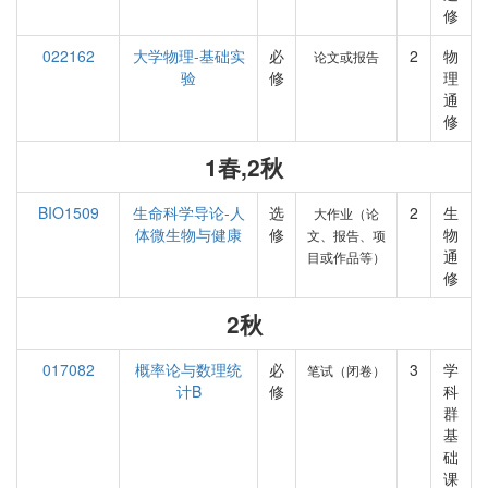
修
022162
大学物理-基础实
必
2
物
论文或报告
验
修
理
通
修
1春,2秋
BIO1509
生命科学导论-人
选
2
生
大作业（论
体微生物与健康
修
物
文、报告、项
通
目或作品等）
修
2秋
017082
概率论与数理统
必
3
学
笔试（闭卷）
计B
修
科
群
基
础
课