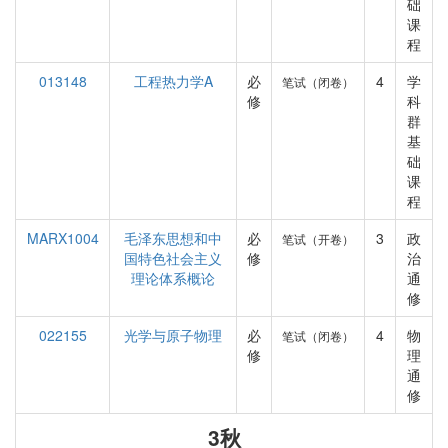
础
课
程
013148
工程热力学A
必
4
学
笔试（闭卷）
修
科
群
基
础
课
程
MARX1004
毛泽东思想和中
必
3
政
笔试（开卷）
国特色社会主义
修
治
理论体系概论
通
修
022155
光学与原子物理
必
4
物
笔试（闭卷）
修
理
通
修
3秋