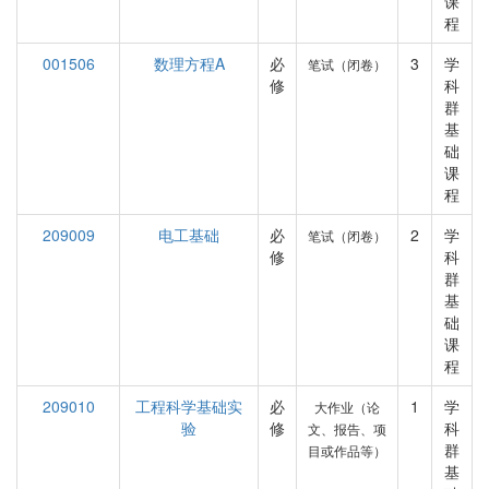
课
程
001506
数理方程A
必
3
学
笔试（闭卷）
修
科
群
基
础
课
程
209009
电工基础
必
2
学
笔试（闭卷）
修
科
群
基
础
课
程
209010
工程科学基础实
必
1
学
大作业（论
验
修
科
文、报告、项
群
目或作品等）
基