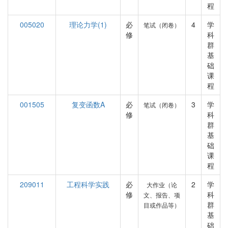
程
005020
理论力学(1)
必
4
学
笔试（闭卷）
修
科
群
基
础
课
程
001505
复变函数A
必
3
学
笔试（闭卷）
修
科
群
基
础
课
程
209011
工程科学实践
必
2
学
大作业（论
修
科
文、报告、项
群
目或作品等）
基
础