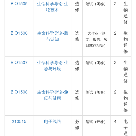
BIO1505
生命科学导论-生
选
2
生
笔试（闭卷）
物技术
修
物
通
修
BIO1506
生命科学导论-脑
选
2
生
大作业（论
与认知
修
物
文、报告、项
通
目或作品等）
修
BIO1507
生命科学导论-生
选
2
生
笔试（闭卷）
态与环境
修
物
通
修
BIO1508
生命科学导论-免
选
2
生
笔试（闭卷）
疫与健康
修
物
通
修
210515
电子线路
必
4
电
笔试（开卷）
修
子
通