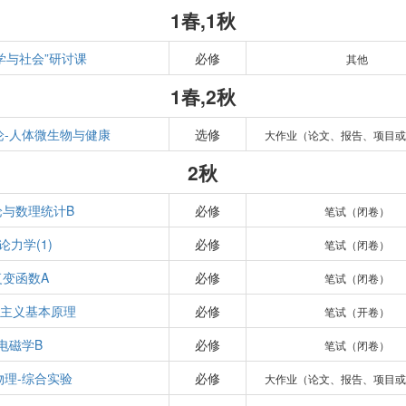
1春,1秋
学与社会”研讨课
必修
其他
1春,2秋
论-人体微生物与健康
选修
大作业（论文、报告、项目或
2秋
论与数理统计B
必修
笔试（闭卷）
论力学(1)
必修
笔试（闭卷）
复变函数A
必修
笔试（闭卷）
思主义基本原理
必修
笔试（开卷）
电磁学B
必修
笔试（闭卷）
物理-综合实验
必修
大作业（论文、报告、项目或