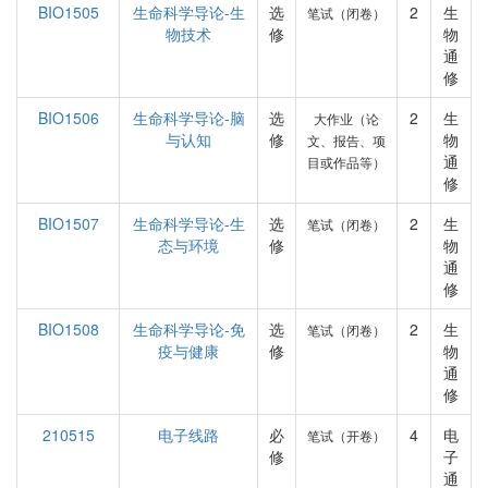
BIO1505
生命科学导论-生
选
2
生
笔试（闭卷）
物技术
修
物
通
修
BIO1506
生命科学导论-脑
选
2
生
大作业（论
与认知
修
物
文、报告、项
通
目或作品等）
修
BIO1507
生命科学导论-生
选
2
生
笔试（闭卷）
态与环境
修
物
通
修
BIO1508
生命科学导论-免
选
2
生
笔试（闭卷）
疫与健康
修
物
通
修
210515
电子线路
必
4
电
笔试（开卷）
修
子
通