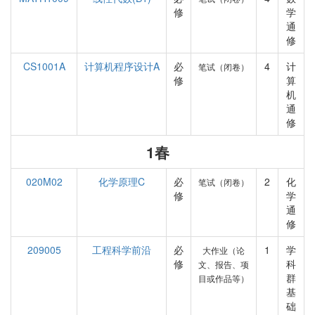
修
学
通
修
CS1001A
计算机程序设计A
必
4
计
笔试（闭卷）
修
算
机
通
修
1春
020M02
化学原理C
必
2
化
笔试（闭卷）
修
学
通
修
209005
工程科学前沿
必
1
学
大作业（论
修
科
文、报告、项
群
目或作品等）
基
础