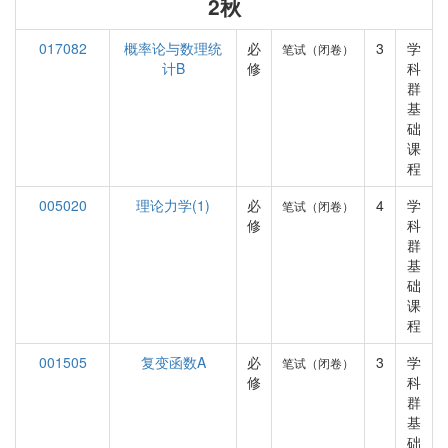
2秋
017082
概率论与数理统
必
3
学
笔试（闭卷）
计B
修
科
群
基
础
课
程
005020
理论力学(1)
必
4
学
笔试（闭卷）
修
科
群
基
础
课
程
001505
复变函数A
必
3
学
笔试（闭卷）
修
科
群
基
础