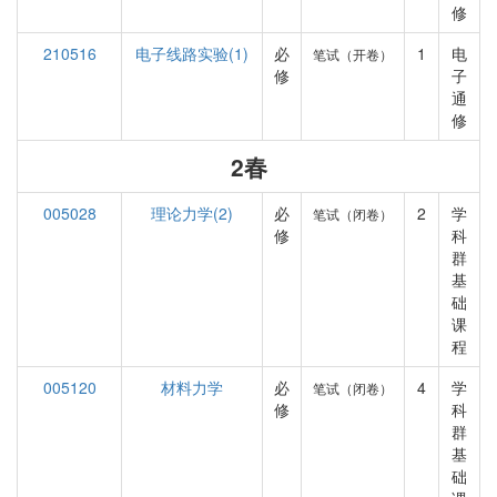
修
210516
电子线路实验(1)
必
1
电
笔试（开卷）
修
子
通
修
2春
005028
理论力学(2)
必
2
学
笔试（闭卷）
修
科
群
基
础
课
程
005120
材料力学
必
4
学
笔试（闭卷）
修
科
群
基
础