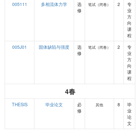
005111
多相流体力学
选
2
专
笔试（闭卷）
修
业
方
向
课
程
005J01
固体缺陷与强度
选
2
专
笔试（闭卷）
修
业
方
向
课
程
4春
THESIS
毕业论文
必
8
毕
其他
修
业
论
文