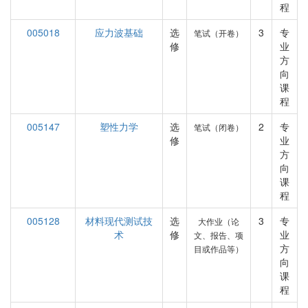
程
005018
应力波基础
选
3
专
笔试（开卷）
修
业
方
向
课
程
005147
塑性力学
选
2
专
笔试（闭卷）
修
业
方
向
课
程
005128
材料现代测试技
选
3
专
大作业（论
术
修
业
文、报告、项
方
目或作品等）
向
课
程