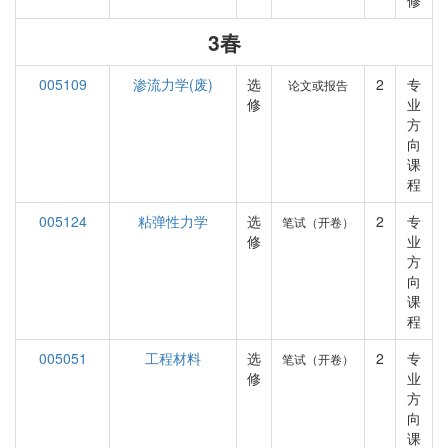
修
3春
005109
渗流力学(废)
选
2
专
论文或报告
修
业
方
向
课
程
005124
粘弹性力学
选
2
专
笔试（开卷）
修
业
方
向
课
程
005051
工程材料
选
2
专
笔试（开卷）
修
业
方
向
课