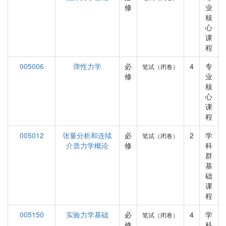
修
业
核
心
课
程
005006
弹性力学
必
4
专
笔试（闭卷）
修
业
核
心
课
程
005012
张量分析和连续
必
2
学
笔试（闭卷）
介质力学概论
修
科
群
基
础
课
程
005150
实验力学基础
必
4
学
笔试（闭卷）
修
科