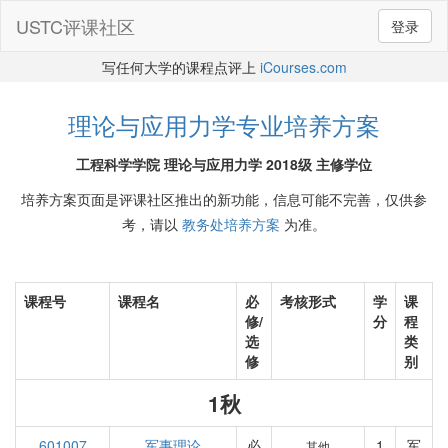
USTC评课社区
登录
写任何大学的课程点评上
iCourses.com
理论与应用力学专业培养方案
工程科学学院 理论与应用力学 2018级 主修学位
培养方案页面是评课社区推出的新功能，信息可能不完善，仅供参
考，请以
教务处培养方案
为准。
课程号
课程名
必
考核形式
学
课
修/
分
程
选
类
修
别
1秋
601007
军事理论
必
1
军
其他