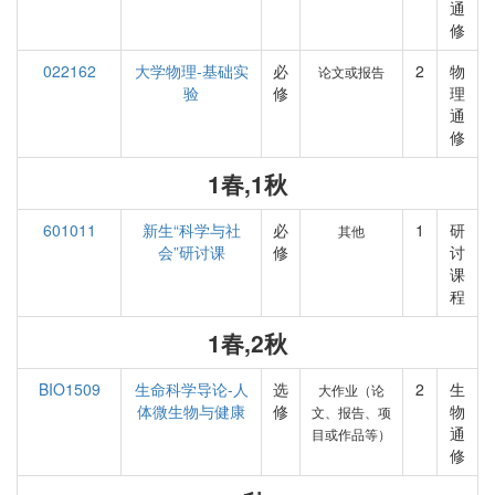
通
修
022162
大学物理-基础实
必
2
物
论文或报告
验
修
理
通
修
1春,1秋
601011
新生“科学与社
必
1
研
其他
会”研讨课
修
讨
课
程
1春,2秋
BIO1509
生命科学导论-人
选
2
生
大作业（论
体微生物与健康
修
物
文、报告、项
通
目或作品等）
修