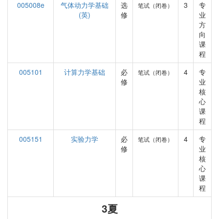
005008e
气体动力学基础
选
3
专
笔试（闭卷）
(英)
修
业
方
向
课
程
005101
计算力学基础
必
4
专
笔试（闭卷）
修
业
核
心
课
程
005151
实验力学
必
4
专
笔试（闭卷）
修
业
核
心
课
程
3夏