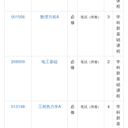
课
程
001506
数理方程A
必
3
学
笔试（闭卷）
修
科
群
基
础
课
程
209009
电工基础
必
2
学
笔试（闭卷）
修
科
群
基
础
课
程
013148
工程热力学A
必
4
学
笔试（闭卷）
修
科
群
基