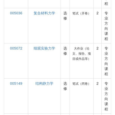
程
005036
复合材料力学
选
2
专
笔试（开卷）
修
业
方
向
课
程
005072
细观实验力学
选
2
专
大作业（论
修
业
文、报告、项
方
目或作品等）
向
课
程
005149
结构静力学
选
2
专
笔试（闭卷）
修
业
方
向
课
程