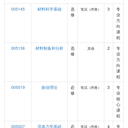
005145
材料科学基础
选
3
专
笔试（闭卷）
修
业
方
向
课
程
005136
材料制备和分析
选
2
专
其他
修
业
方
向
课
程
005019
振动理论
必
3
专
笔试（闭卷）
修
业
核
心
课
程
005007
流体力学基础
必
4
专
笔试（闭卷）