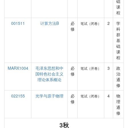
础
课
程
001511
计算方法B
必
2
学
笔试（闭卷）
修
科
群
基
础
课
程
MARX1004
毛泽东思想和中
必
3
政
笔试（开卷）
国特色社会主义
修
治
理论体系概论
通
修
022155
光学与原子物理
必
4
物
笔试（闭卷）
修
理
通
修
3秋