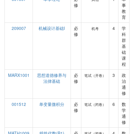
修
事
教
育
209007
机械设计基础I
必
4
学
机考
修
科
群
基
础
课
程
MARX1001
思想道德修养与
必
3
政
笔试（开卷）
法律基础
修
治
通
修
001512
单变量微积分
必
6
数
笔试（闭卷）
修
学
通
修
MATH1009
线性代数(B1)
必
4
数
笔试（闭卷）