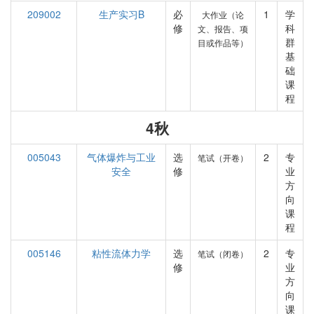
209002
生产实习B
必
1
学
大作业（论
修
科
文、报告、项
群
目或作品等）
基
础
课
程
4秋
005043
气体爆炸与工业
选
2
专
笔试（开卷）
安全
修
业
方
向
课
程
005146
粘性流体力学
选
2
专
笔试（闭卷）
修
业
方
向
课