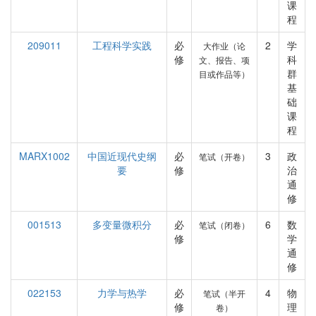
课
程
209011
工程科学实践
必
2
学
大作业（论
修
科
文、报告、项
群
目或作品等）
基
础
课
程
MARX1002
中国近现代史纲
必
3
政
笔试（开卷）
要
修
治
通
修
001513
多变量微积分
必
6
数
笔试（闭卷）
修
学
通
修
022153
力学与热学
必
4
物
笔试（半开
修
理
卷）