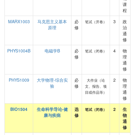
课
程
MARX1003
马克思主义基本
必
3
政
笔试（开卷）
原理
修
治
通
修
PHYS1004B
电磁学B
必
4
物
笔试（闭卷）
修
理
通
修
PHYS1009
大学物理-综合实
必
2
物
大作业（论
验
修
理
文、报告、项
通
目或作品等）
修
BIO1504
生命科学导论-健
选
2
生
笔试（闭卷）
康与疾病
修
物
通
修