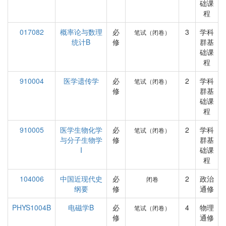
础课
程
017082
概率论与数理
必
3
学科
笔试（闭卷）
统计B
修
群基
础课
程
910004
医学遗传学
必
2
学科
笔试（闭卷）
修
群基
础课
程
910005
医学生物化学
必
2
学科
笔试（闭卷）
与分子生物学
修
群基
I
础课
程
104006
中国近现代史
必
2
政治
闭卷
纲要
修
通修
PHYS1004B
电磁学B
必
4
物理
笔试（闭卷）
修
通修