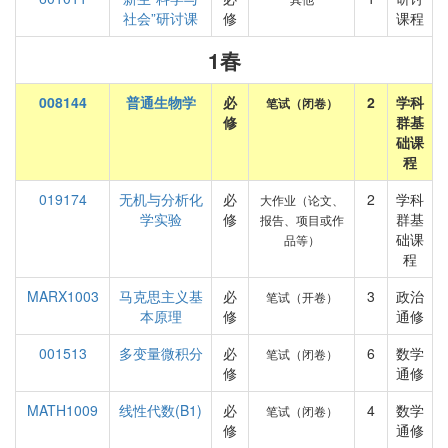
社会”研讨课
修
课程
1春
008144
普通生物学
必
2
学科
笔试（闭卷）
修
群基
础课
程
019174
无机与分析化
必
2
学科
大作业（论文、
学实验
修
群基
报告、项目或作
础课
品等）
程
MARX1003
马克思主义基
必
3
政治
笔试（开卷）
本原理
修
通修
001513
多变量微积分
必
6
数学
笔试（闭卷）
修
通修
MATH1009
线性代数(B1)
必
4
数学
笔试（闭卷）
修
通修