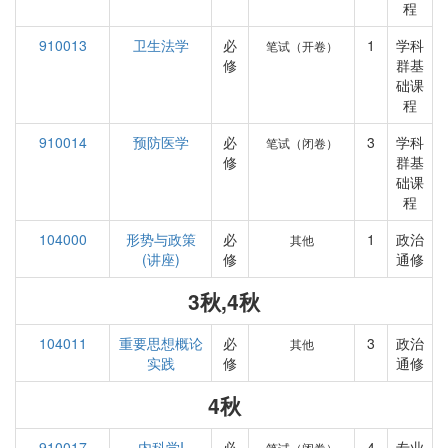
程
910013
卫生法学
必
1
学科
笔试（开卷）
修
群基
础课
程
910014
预防医学
必
3
学科
笔试（闭卷）
修
群基
础课
程
104000
形势与政策
必
1
政治
其他
(讲座)
修
通修
3秋,4秋
104011
重要思想概论
必
3
政治
其他
实践
修
通修
4秋
910017
内科学I
必
4
专业
笔试（闭卷）