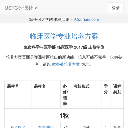
USTC评课社区
登录
写任何大学的课程点评上
iCourses.com
临床医学专业培养方案
生命科学与医学部 临床医学 2017级 主修学位
培养方案页面是评课社区推出的新功能，信息可能不完善，仅供参
考，请以
教务处培养方案
为准。
课程号
课程名
必
考核形式
学
课程
修/
分
类别
选
修
1秋
601007
军事理论
必
1
军事
其他