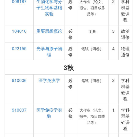
008187
生物化学与分
必
2
学科
大作业（论文、
子生物学基础
修
群基
报告、项目或作
实验
础课
品等）
程
104010
重要思想概论
必
3
政治
闭卷
修
通修
022155
光学与原子物
必
4
物理
笔试（闭卷）
理
修
通修
3秋
910006
医学免疫学
必
2
学科
笔试（闭卷）
修
群基
础课
程
910007
医学免疫学实
必
1
学科
大作业（论文、
验
修
群基
报告、项目或作
础课
品等）
程