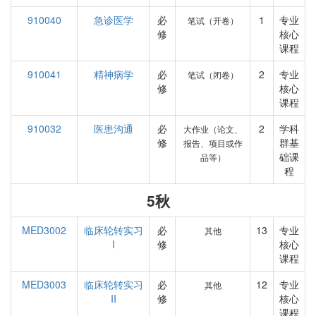
910040
急诊医学
必
1
专业
笔试（开卷）
修
核心
课程
910041
精神病学
必
2
专业
笔试（闭卷）
修
核心
课程
910032
医患沟通
必
2
学科
大作业（论文、
修
群基
报告、项目或作
础课
品等）
程
5秋
MED3002
临床轮转实习
必
13
专业
其他
I
修
核心
课程
MED3003
临床轮转实习
必
12
专业
其他
II
修
核心
课程