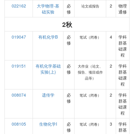
022162
大学物理-基
必
2
物理
论文或报告
础实验
修
通修
2秋
019047
有机化学B
必
4
学科
笔试（闭卷）
修
群基
础课
程
019151
有机化学基础
必
2
学科
大作业（论文、
实验(上)
修
群基
报告、项目或作
础课
品等）
程
008074
遗传学
必
2
学科
笔试（闭卷）
修
群基
础课
程
008105
生物化学I
必
3
学科
笔试（闭卷）
修
群基