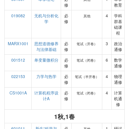
修
教育
019082
无机与分析化
必
4
学科
其他
学
修
群基
础课
程
MARX1001
思想道德修养
必
3
政治
笔试（开卷）
与法律基础
修
通修
001512
单变量微积分
必
6
数学
笔试（闭卷）
修
通修
022153
力学与热学
必
4
物理
笔试（半开卷）
修
通修
CS1001A
计算机程序设
必
4
计算
笔试（闭卷）
计A
修
机通
修
1秋,1春
601011
新生“科学与
必
1
研讨
其他