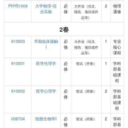
PHYS1009
大学物理-综
必
2
物理
大作业（论文、
合实验
修
通修
报告、项目或作
品等）
2春
910003
早期临床接触
必
1
专业
大作业（论文、
I
修
核心
报告、项目或作
课程
品等）
910001
医学伦理学
必
1
学科
笔试（开卷）
修
群基
础课
程
910002
医学心理学
必
2
学科
笔试（闭卷）
修
群基
础课
程
008704
细胞生物学I
必
2
学科
笔试（闭卷）
修
群基