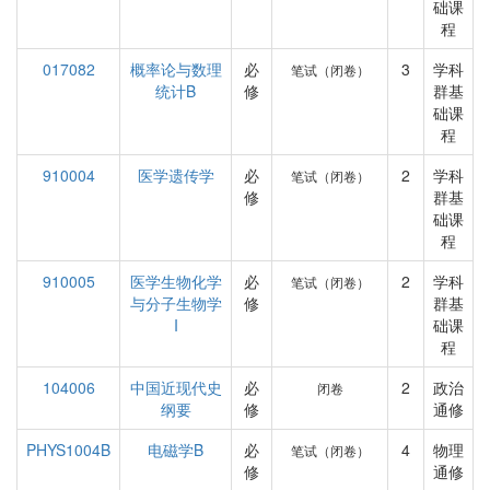
础课
程
017082
概率论与数理
必
3
学科
笔试（闭卷）
统计B
修
群基
础课
程
910004
医学遗传学
必
2
学科
笔试（闭卷）
修
群基
础课
程
910005
医学生物化学
必
2
学科
笔试（闭卷）
与分子生物学
修
群基
I
础课
程
104006
中国近现代史
必
2
政治
闭卷
纲要
修
通修
PHYS1004B
电磁学B
必
4
物理
笔试（闭卷）
修
通修