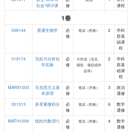
社会”研讨课
修
课程
1春
008144
普通生物学
必
2
学科
笔试（闭卷）
修
群基
础课
程
019174
无机与分析化
必
2
学科
大作业（论文、
学实验
修
群基
报告、项目或作
础课
品等）
程
MARX1003
马克思主义基
必
3
政治
笔试（开卷）
本原理
修
通修
001513
多变量微积分
必
6
数学
笔试（闭卷）
修
通修
MATH1009
线性代数(B1)
必
4
数学
笔试（闭卷）
修
通修