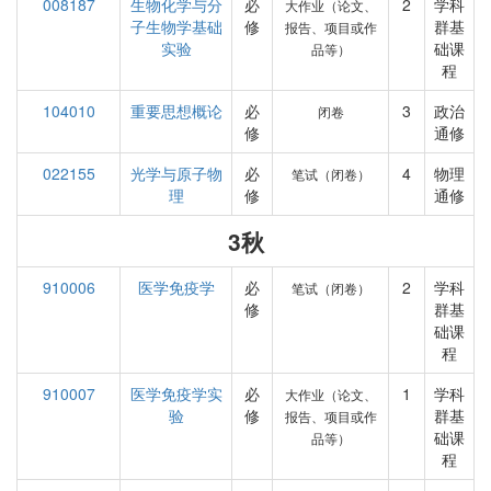
008187
生物化学与分
必
2
学科
大作业（论文、
子生物学基础
修
群基
报告、项目或作
实验
础课
品等）
程
104010
重要思想概论
必
3
政治
闭卷
修
通修
022155
光学与原子物
必
4
物理
笔试（闭卷）
理
修
通修
3秋
910006
医学免疫学
必
2
学科
笔试（闭卷）
修
群基
础课
程
910007
医学免疫学实
必
1
学科
大作业（论文、
验
修
群基
报告、项目或作
础课
品等）
程