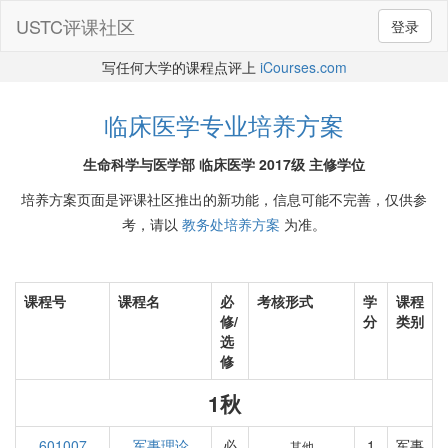
USTC评课社区
登录
写任何大学的课程点评上
iCourses.com
临床医学专业培养方案
生命科学与医学部 临床医学 2017级 主修学位
培养方案页面是评课社区推出的新功能，信息可能不完善，仅供参
考，请以
教务处培养方案
为准。
课程号
课程名
必
考核形式
学
课程
修/
分
类别
选
修
1秋
601007
军事理论
必
1
军事
其他