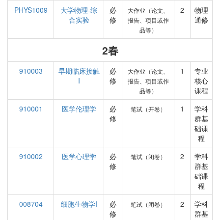
PHYS1009
大学物理-综
必
2
物理
大作业（论文、
合实验
修
通修
报告、项目或作
品等）
2春
910003
早期临床接触
必
1
专业
大作业（论文、
I
修
核心
报告、项目或作
课程
品等）
910001
医学伦理学
必
1
学科
笔试（开卷）
修
群基
础课
程
910002
医学心理学
必
2
学科
笔试（闭卷）
修
群基
础课
程
008704
细胞生物学I
必
2
学科
笔试（闭卷）
修
群基