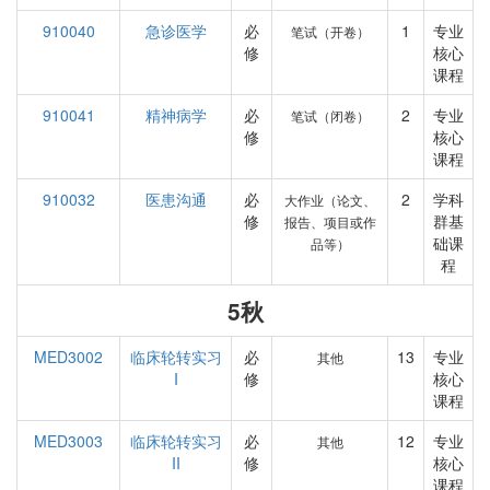
910040
急诊医学
必
1
专业
笔试（开卷）
修
核心
课程
910041
精神病学
必
2
专业
笔试（闭卷）
修
核心
课程
910032
医患沟通
必
2
学科
大作业（论文、
修
群基
报告、项目或作
础课
品等）
程
5秋
MED3002
临床轮转实习
必
13
专业
其他
I
修
核心
课程
MED3003
临床轮转实习
必
12
专业
其他
II
修
核心
课程