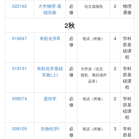
022162
大学物理-基
必
2
物理
论文或报告
础实验
修
通修
2秋
019047
有机化学B
必
4
学科
笔试（闭卷）
修
群基
础课
程
019151
有机化学基础
必
2
学科
大作业（论文、
实验(上)
修
群基
报告、项目或作
础课
品等）
程
008074
遗传学
必
2
学科
笔试（闭卷）
修
群基
础课
程
008105
生物化学I
必
3
学科
笔试（闭卷）
修
群基