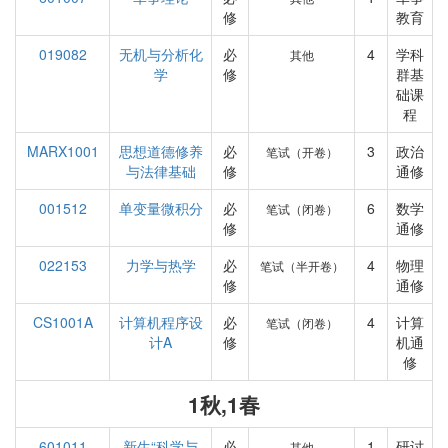
修
教育
019082
无机与分析化
必
4
学科
其他
学
修
群基
础课
程
MARX1001
思想道德修养
必
3
政治
笔试（开卷）
与法律基础
修
通修
001512
单变量微积分
必
6
数学
笔试（闭卷）
修
通修
022153
力学与热学
必
4
物理
笔试（半开卷）
修
通修
CS1001A
计算机程序设
必
4
计算
笔试（闭卷）
计A
修
机通
修
1秋,1春
601011
新生“科学与
必
1
研讨
其他