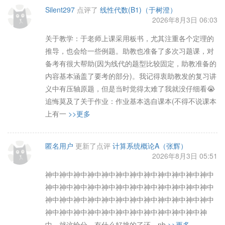
Silent297
点评了
线性代数(B1)（于树澄）
2026年8月3日 06:03
关于教学：于老师上课采用板书，尤其注重各个定理的
推导，也会给一些例题。助教也准备了多次习题课，对
备考有很大帮助(因为线代的题型比较固定，助教准备的
内容基本涵盖了要考的部分)。我记得衷助教发的复习讲
义中有压轴原题，但是当时觉得太难了我就没仔细看😭
追悔莫及了关于作业：作业基本选自课本(不得不说课本
上有一
>>更多
匿名用户
更新了点评
计算系统概论A（张辉）
2026年8月3日 05:51
神中神中神中神中神中神中神中神中神中神中神中神中
神中神中神中神中神中神中神中神中神中神中神中神中
神中神中神中神中神中神中神中神中神中神中神中神中
神中神中神中神中神中神中神中神中神中神中神中神
中，就这给分，有什么好挑的了还。nb
>>更多