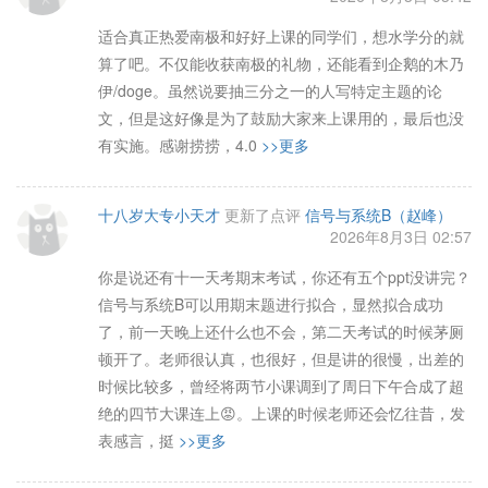
适合真正热爱南极和好好上课的同学们，想水学分的就
算了吧。不仅能收获南极的礼物，还能看到企鹅的木乃
伊/doge。虽然说要抽三分之一的人写特定主题的论
文，但是这好像是为了鼓励大家来上课用的，最后也没
有实施。感谢捞捞，4.0
>>更多
十八岁大专小天才
更新了点评
信号与系统B（赵峰）
2026年8月3日 02:57
你是说还有十一天考期末考试，你还有五个ppt没讲完？
信号与系统B可以用期末题进行拟合，显然拟合成功
了，前一天晚上还什么也不会，第二天考试的时候茅厕
顿开了。老师很认真，也很好，但是讲的很慢，出差的
时候比较多，曾经将两节小课调到了周日下午合成了超
绝的四节大课连上😡。上课的时候老师还会忆往昔，发
表感言，挺
>>更多