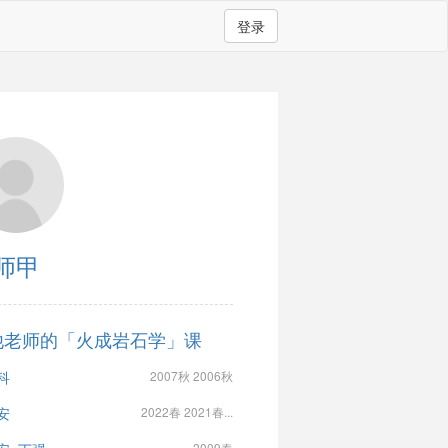
登录
师甲
他老师的「火成岩石学」课
科
2007秋 2006秋
安
2022春 2021春...
2009春