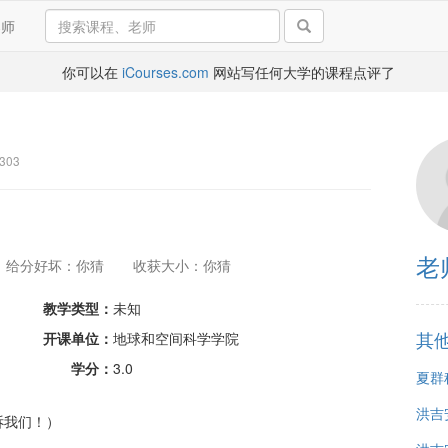
导师
你可以在
iCourses.com
网站写任何大学的课程点评了
303
老
给分好坏：你猜
收获大小：你猜
教学类型：
未知
其
开课单位：
地球和空间科学学院
学分：
3.0
夏群
洪吉
诉我们！）