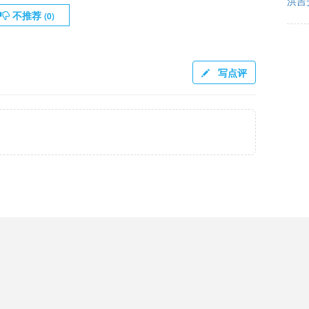
洪吉
不推荐
(
0
)
写点评