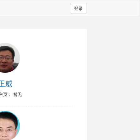
登录
正威
主页： 暂无