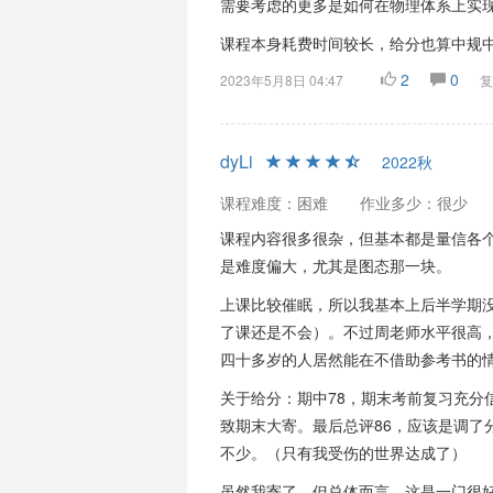
需要考虑的更多是如何在物理体系上实
课程本身耗费时间较长，给分也算中规
2
0
2023年5月8日 04:47
复
dyLi
2022秋
课程难度：困难
作业多少：很少
课程内容很多很杂，但基本都是量信各
是难度偏大，尤其是图态那一块。
上课比较催眠，所以我基本上后半学期
了课还是不会）。不过周老师水平很高
四十多岁的人居然能在不借助参考书的
关于给分：期中78，期末考前复习充分
致期末大寄。最后总评86，应该是调了
不少。（只有我受伤的世界达成了）
虽然我寄了，但总体而言，这是一门很