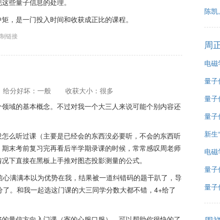
现这些量子信息的处理。
陈凯
中矩，是一门投入时间和收获成正比的课程。
制链接
周
电磁
量子
给分好坏：一般
收获大小：很多
量子
个领域的基本概念。不过对我一个大三人来说可能个别内容还
量子
新生
没怎么听过课（主要是已经会的东西没必要听，不会的东西听
，期末考前复习完再看后半学期录课的时候，常常感叹周老师
电磁
情况下直接在黑板上手推对图态投影测量的公式。
量子
信心满满本以为优势在我，结果被一道纠错码的题干趴了，导
量子
分了。和我一起选这门课的大三同学分数大都不错，4+给了
好的量信方向入门课（寄的心服口服），可以帮助你很快的了