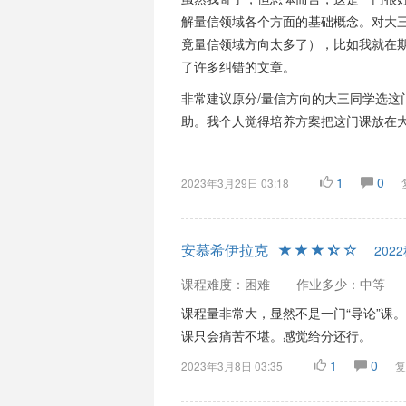
解量信领域各个方面的基础概念。对大
竟量信领域方向太多了），比如我就在
了许多纠错的文章。
非常建议原分/量信方向的大三同学选这
助。我个人觉得培养方案把这门课放在
1
0
2023年3月29日 03:18
安慕希伊拉克
202
课程难度：困难
作业多少：中等
课程量非常大，显然不是一门“导论”课
课只会痛苦不堪。感觉给分还行。
1
0
2023年3月8日 03:35
复