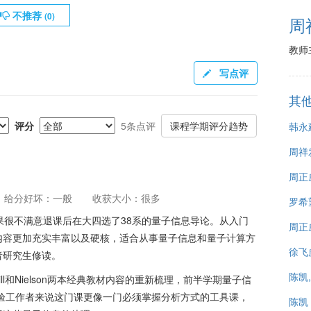
不推荐
(
0
)
周
教师
写点评
其
评分
5条点评
课程学期评分趋势
韩永
周祥
周正
给分好坏：一般
收获大小：很多
罗希
果很不满意退课后在大四选了38系的量子信息导论。从入门
周正
内容更加充实丰富以及硬核，适合从事量子信息和量子计算方
徐飞
者研究生修读。
陈凯
ll和Nielson两本经典教材内容的重新梳理，前半学期量子信
验工作者来说这门课更像一门必须掌握分析方式的工具课，
陈凯