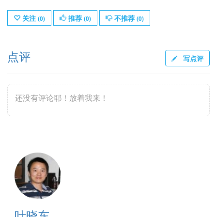
关注
推荐
不推荐
(
0
)
(
0
)
(
0
)
点评
写点评
还没有评论耶！放着我来！
叶晓东