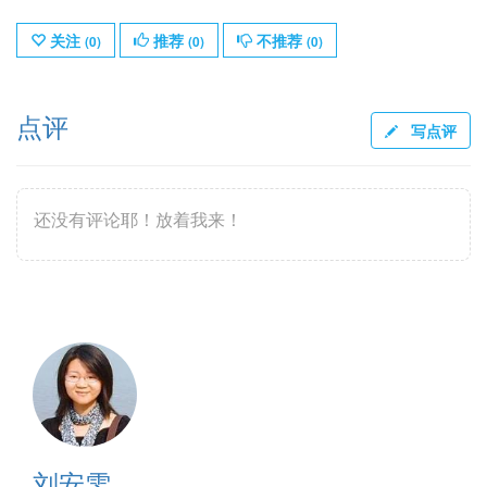
关注
推荐
不推荐
(
0
)
(
0
)
(
0
)
点评
写点评
还没有评论耶！放着我来！
刘安雯