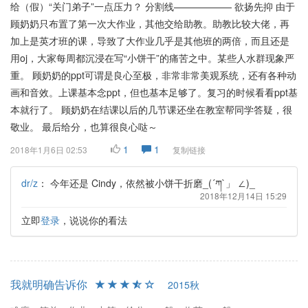
给（假）“关门弟子”一点压力？ 分割线—————— 欲扬先抑 由于
顾奶奶只布置了第一次大作业，其他交给助教。助教比较大佬，再
加上是英才班的课，导致了大作业几乎是其他班的两倍，而且还是
用oj，大家每周都沉浸在写“小饼干”的痛苦之中。某些人水群现象严
重。 顾奶奶的ppt可谓是良心至极，非常非常美观系统，还有各种动
画和音效。上课基本念ppt，但也基本足够了。复习的时候看看ppt基
本就行了。 顾奶奶在结课以后的几节课还坐在教室帮同学答疑，很
敬业。 最后给分，也算很良心哒～
1
1
2018年1月6日 02:53
复制链接
dr/z
：
今年还是 Cindy，依然被小饼干折磨_(´ཀ`」 ∠)_
2018年12月14日 15:29
立即
登录
，说说你的看法
我就明确告诉你
2015秋