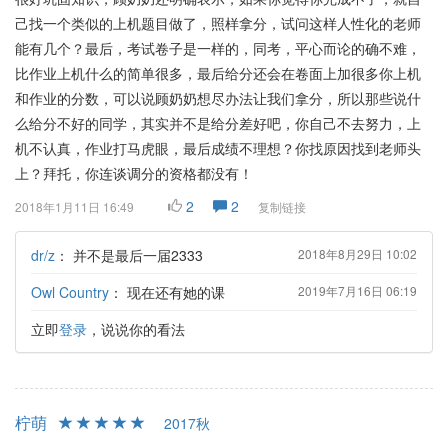
己找一个类似的上机题目做了，照样拿分，试问这样人性化的老师
能有几个？最后，考试卷子是一样的，同考，平心而论的确不难，
比作业上机什么的简单很多，最后给分还会在卷面上加很多你上机
和作业的分数，可以说顾奶奶想尽办法让我们拿分，所以那些说什
么给分不好的同学，其实并不是给分差好吧，你自己不去努力，上
机不认真，作业打马虎眼，最后成绩不理想？你找原因找到老师头
上？拜托，你连谈调分的资格都没有！
2
2
2018年1月11日 16:49
复制链接
dr/z
：
并不是最后一届2333
2018年8月29日 10:02
Owl Country
：
现在还有她的课
2019年7月16日 06:19
立即
登录
，说说你的看法
柠萌
2017秋