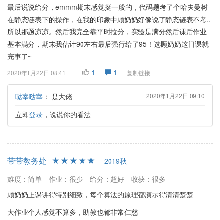
最后说说给分，emmm期末感觉挺一般的，代码题考了个哈夫曼树
在静态链表下的操作，在我的印象中顾奶奶好像说了静态链表不考..
所以那题凉凉。然后我完全靠平时拉分，实验是满分然后课后作业
基本满分，期末我估计90左右最后强行给了95！选顾奶奶这门课就
完事了~
1
1
2020年1月22日 08:41
复制链接
哒宰哒宰
：
是大佬
2020年1月22日 09:10
立即
登录
，说说你的看法
带带教务处
2019秋
难度：简单
作业：很少
给分：超好
收获：很多
顾奶奶上课讲得特别细致，每个算法的原理都演示得清清楚楚
大作业个人感觉不算多，助教也都非常仁慈