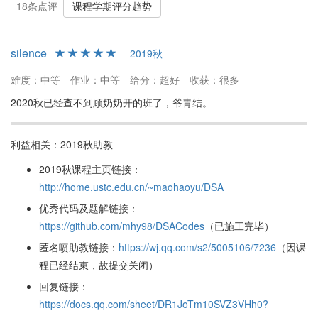
大佬较多是主要原因。
18条点评
课程学期评分趋势
给分方面，顾老师被称为“GPA之母”。期末分数会结合平时成绩给予
较高评价，加上顾老师的宽松评分机制，整体优秀率明显高于其他
silence
2019秋
班级。许多学生称赞顾老师的给分是其大学最好的课程之一。不
过，班内高手云集意味着并不能保证每位同学都能取得极高的分
难度：中等
作业：中等
给分：超好
收获：很多
数。
2020秋已经查不到顾奶奶开的班了，爷青结。
学生评价
利益相关：2019秋助教
总体来看，顾为兵教授的《数据结构及其算法》课程深受学生喜
爱。她教学水平高，PPT制作精良，上课生动有趣；作业量适中但
2019秋课程主页链接：
实验较为困难，需要学生付出更多努力；考试难度适中，给分非常
http://home.ustc.edu.cn/~maohaoyu/DSA
友好，班级优秀率较高。对于希望在数据结构与算法方面打好基础
优秀代码及题解链接：
并愿意投入时间的同学来说，这门课是一个极佳的选择。
https://github.com/mhy98/DSACodes
（已施工完毕）
匿名喷助教链接：
https://wj.qq.com/s2/5005106/7236
（因课
总结
程已经结束，故提交关闭）
顾为兵教授的《数据结构及其算法》课程以其高质量的教学、精美
回复链接：
的PPT、挑战性的实验和友好的评分政策赢得了同学们的高度好
https://docs.qq.com/sheet/DR1JoTm10SVZ3VHh0?
评。尽管实验难度较大，要求较高，但通过这门课程，同学们可以