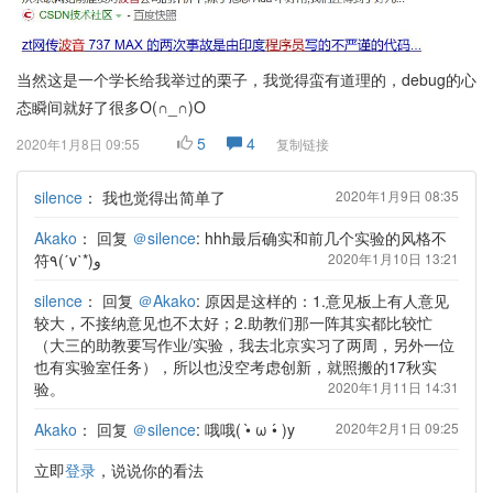
当然这是一个学长给我举过的栗子，我觉得蛮有道理的，debug的心
态瞬间就好了很多O(∩_∩)O
5
4
2020年1月8日 09:55
复制链接
silence
：
我也觉得出简单了
2020年1月9日 08:35
Akako
：
回复
＠silence
: hhh最后确实和前几个实验的风格不
符٩(ˊvˋ*)و
2020年1月10日 13:21
silence
：
回复
＠Akako
: 原因是这样的：1.意见板上有人意见
较大，不接纳意见也不太好；2.助教们那一阵其实都比较忙
（大三的助教要写作业/实验，我去北京实习了两周，另外一位
也有实验室任务），所以也没空考虑创新，就照搬的17秋实
验。
2020年1月11日 14:31
Akako
：
回复
＠silence
: 哦哦( •̀ ω •́ )y
2020年2月1日 09:25
立即
登录
，说说你的看法