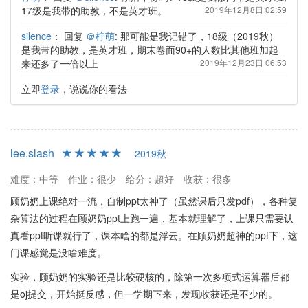
17级是我带的助教，不是英才班。
2019年12月8日 02:59
silence
：
回复
＠柠萌
: 那可能是我记错了，18级（2019秋）
是我带的助教，是英才班，期末卷面90+的人数比其他班加起
来还多了一倍以上
2019年12月23日 06:53
立即
登录
，说说你的看法
lee.slash
2019秋
难度：中等
作业：很少
给分：超好
收获：很多
顾奶奶上课绝对一流，自制ppt太神了（虽然课后只发pdf），各种复
杂算法的过程在顾奶奶ppt上跑一遍，基本就理解了，上课只需要认
真看ppt听课就行了，课本啥的都是浮云。在顾奶奶超神的ppt下，这
门课感觉是没啥难度。
实验，顾奶奶的实验还是比较硬核的，除第一次多项式运算器后都
是oj提交，开始挺反感，但一学期下来，发现收获还是不少的。