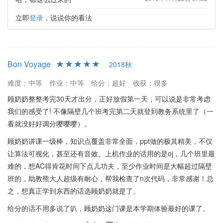
立即
登录
，说说你的看法
Bon Voyage
2018秋
难度：中等
作业：中等
给分：超好
收获：很多
顾奶奶整整考完30天才出分，正好放假第一天，可以说是非常考虑
我们的感受了! 不像隔壁几个班考完第二天就登到教务系统里了（一
看就没好好调分嘤嘤嘤）。
顾奶奶讲课一级棒，知识点覆盖非常全面，ppt做的极其精美，不仅
让算法可视化，甚至还有音效。上机作业的话用的是oj，几个班里最
难的，想AC得肯花时间下点儿功夫，至少作业时间是大幅超过隔壁
班的，助教熊大人超级有耐心，帮我检查了n次代码，非常感谢！总
之，想真正学到东西的话选顾奶奶就是了。
给分的话不用多说了叭，顾奶奶这门课是本学期体验最好的课了。