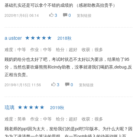
基础扎实还是可以拿个不错的成绩的 （感谢助教高抬贵手）
3
0
2020年1月6日 06:14
复制链接
a ustcer
2018秋
难度：中等
作业：中等
给分：超好
收获：很多
顾奶奶给分也太好了吧，考试时状态不太好以为要凉，结果给了95
分，当然也要吹爆熊熊和cindy助教，没事就请我们喝奶茶,debug,反
正相当负责。
3
0
2019年1月15日 11:56
复制链接
琉璃
2019秋
难度：简单
作业：中等
给分：超好
收获：很多
顾老师的ppt因为太大，发给我们的是pdf打印版本。为什么大呢？因
为为了讲清楚一个算法的思想，在一页ppt中插入的动画动辄上百