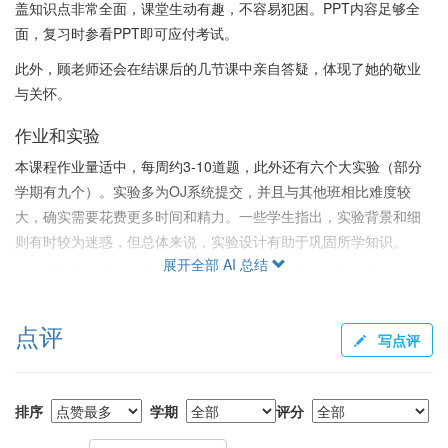
盖知识点非常全面，课堂生动有趣，不容易犯困。PPT内容足够全
面，复习时参看PPT即可应付考试。
此外，顾老师还会在结课后的几节课中亲自答疑，体现了她的敬业
与关怀。
作业和实验
本课程作业量适中，每周约3-10道题，此外还有六个大实验（部分
学期有九个）。实验多为OJ系统提交，并且与其他班相比难度较
大，确实需要花费更多时间和精力。一些学生指出，实验背景和细
则有时较为迷惑，但总体来说，实验设计有助于巩固所学知识。
展开全部 AI 总结
助教团队尽心尽责，帮助debug，给予明确指导，甚至会提供象征性
的奖励如奶茶等以激励同学。实验对于基础较为薄弱的同学来说有
一定挑战，但也因此能带来更多的收获。
点评
写点评
考试和给分
考试难度适中，以算法原理和概念性知识为主，适量背诵结合理解
排序
学期
评分
即可。期末卷面较高分数在班级中较多，卷面90+的不在少数，班内