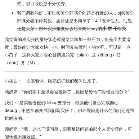
式，都可以说是十分优秀。
我们调教的好，不过实验全部满分的还是有近20人，oj实验全
部满分者不计其数，题目还是出简单了，4.1没卡住人。助教
还是太菜，部分实验难度应该尽量向Cindy的
小 饼 干
靠拢
我觉得编程实验的最好状态就是给大家加一些压力，但是压力要适
度，最好能让大家欢快一些。时间复杂度别卡的太死，可以留一点
小口子，这样大家才会心甘情愿的完（bian）成（cheng）任
（dou）务（M）。
小插曲：一次实验课，顾奶奶把我们都叫过来了。
顾奶奶：“你们期中座谈会被投诉了，原因是给他们改错要扣分？”
我们：“是实验给他们debug要扣分，鼓励他们自己完成自己
debug，不然全都变成我们写实验了。但环境问题什么的我们还是帮
忙解决的。”
顾奶奶：“哦，这么干没问题，跟我反馈问题的那个人是少院的，可
能他也不懂这些。”