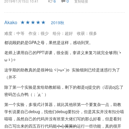
6
0
2019年1月15日 10:41
复制链接
Akako
2019秋
难度：中等
作业：很少
给分：超好
收获：很多
都说顾奶奶是GPA之母，果然是这样，感动到哭。
老师上课用自己的PPT讲课，很全面，拿讲义来复习就完全够用( •̀
ω •́ )✧
这学期的助教真的是很神仙ヾ(•ω•`)o 实验细则已经是迷惑行为了
（并不
除了第一个实验是发给助教邮箱，剩下的都是oj提交的（话说oj忘了
密码怎么办鸭（；´д｀）ゞ
第一个实验，多项式计算器，就比其他班第一个要复杂一点，助教
学长说要自己debug，找他们debug要扣分，但是其实并没有扣分嘻
嘻嘻，虽然自己的代码并没有班里大佬们写的那么好看，但是看到
自己写出来的四五百行代码能
小心翼翼的
运行一些功能，真的很开