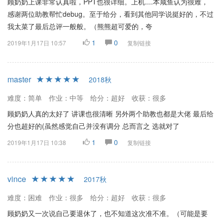
顾奶奶上课非常认真啦，PPT也很详细。上机....本咸鱼认为很难，
感谢两位助教帮忙debug。至于给分，看到其他同学说挺好的，不过
我太菜了最后总评一般般。（熊熊超可爱的，夸
1
0
2019年1月17日 10:57
复制链接
master
2018秋
难度：简单
作业：中等
给分：超好
收获：很多
顾奶奶人真的太好了 讲课也很清晰 另外两个助教也都是大佬 最后给
分也超好的(虽然感觉自己并没有调分 总而言之 选就对了
1
0
2019年1月17日 10:38
复制链接
vince
2017秋
难度：困难
作业：很多
给分：超好
收获：很多
顾奶奶又一次说自己要退休了，也不知道这次准不准。（可能是要