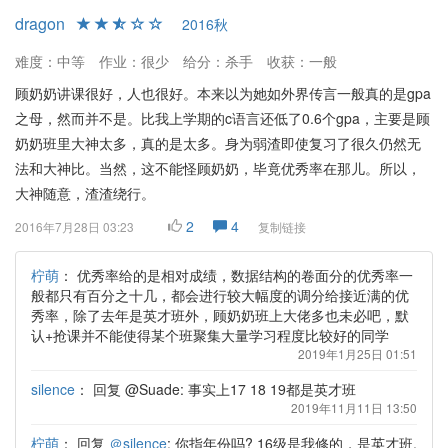
dragon
2016秋
难度：中等
作业：很少
给分：杀手
收获：一般
顾奶奶讲课很好，人也很好。本来以为她如外界传言一般真的是gpa
之母，然而并不是。比我上学期的c语言还低了0.6个gpa，主要是顾
奶奶班里大神太多，真的是太多。身为弱渣即使复习了很久仍然无
法和大神比。当然，这不能怪顾奶奶，毕竟优秀率在那儿。所以，
大神随意，渣渣绕行。
2
4
2016年7月28日 03:23
复制链接
柠萌
：
优秀率给的是相对成绩，数据结构的卷面分的优秀率一
般都只有百分之十几，都会进行较大幅度的调分给接近满的优
秀率，除了去年是英才班外，顾奶奶班上大佬多也未必吧，默
认+抢课并不能使得某个班聚集大量学习程度比较好的同学
2019年1月25日 01:51
silence
：
回复 @Suade: 事实上17 18 19都是英才班
2019年11月11日 13:50
柠萌
：
回复
＠silence
: 你指年份吗? 16级是我修的，是英才班,