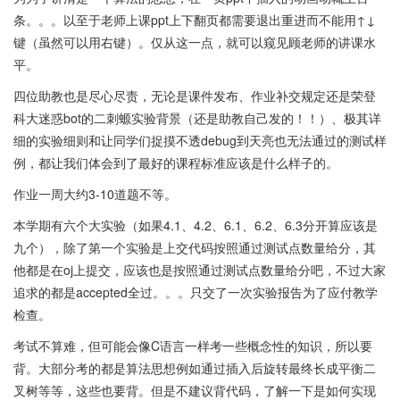
条。。。以至于老师上课ppt上下翻页都需要退出重进而不能用↑↓
键（虽然可以用右键）。仅从这一点，就可以窥见顾老师的讲课水
平。
四位助教也是尽心尽责，无论是课件发布、作业补交规定还是荣登
科大迷惑bot的二刺螈实验背景（还是助教自己发的！！）、极其详
细的实验细则和让同学们捉摸不透debug到天亮也无法通过的测试样
例，都让我们体会到了最好的课程标准应该是什么样子的。
作业一周大约3-10道题不等。
本学期有六个大实验（如果4.1、4.2、6.1、6.2、6.3分开算应该是
九个），除了第一个实验是上交代码按照通过测试点数量给分，其
他都是在oj上提交，应该也是按照通过测试点数量给分吧，不过大家
追求的都是accepted全过。。。只交了一次实验报告为了应付教学
检查。
考试不算难，但可能会像C语言一样考一些概念性的知识，所以要
背。大部分考的都是算法思想例如通过插入后旋转最终长成平衡二
叉树等等，这些也要背。但是不建议背代码，了解一下是如何实现