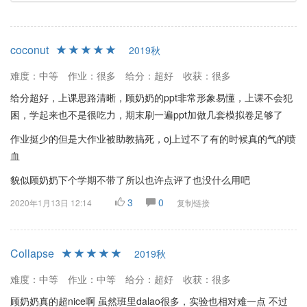
coconut
2019秋
难度：中等
作业：很多
给分：超好
收获：很多
给分超好，上课思路清晰，顾奶奶的ppt非常形象易懂，上课不会犯
困，学起来也不是很吃力，期末刷一遍ppt加做几套模拟卷足够了
作业挺少的但是大作业被助教搞死，oj上过不了有的时候真的气的喷
血
貌似顾奶奶下个学期不带了所以也许点评了也没什么用吧
3
0
2020年1月13日 12:14
复制链接
Collapse
2019秋
难度：中等
作业：中等
给分：超好
收获：很多
顾奶奶真的超nice啊 虽然班里dalao很多，实验也相对难一点 不过