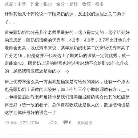
难度：中等
作业：很少
给分：超好
收获：很多
针对其他几个评论说一下顾奶奶的课，反正我们这届是关门弟子
了。。
首先顾奶奶给分是几个老师里最好的，这点是肯定的，这个给分好
的意思是，顾奶奶班级的优秀率，4.3率，4.0率，3.7率比其他几个
老师会更高，以优秀率来说，某年顾奶奶比第二的班级优秀率高了
百分之16，但是这并不代表选上了顾奶奶的课就一定能优秀，就一
定能拿4.3，顾奶奶上课的时候也说过考94她不会给到95什么什么
的，虽然我猜应该还是会的->__->
班上优秀率这么高一方面我想确实是有给分的原因，还有一个原因
也是顾奶奶上课教的比较好，加上今年三个小助教调教有方->__->
，包括最后助教老师反馈也是我们班卷面成绩确实会比其他班级整
体更好（统一改的卷子）总体课程收获还是很大的，数据结构也是
这学期体验最好的课之一了
2
0
2018年1月7日 07:54
复制链接