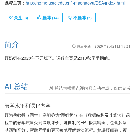
课程主页
：
http://home.ustc.edu.cn/~maohaoyu/DSA/index.html
关注
推荐
不推荐
(
3
)
(
14
)
(
2
)
简介
最后更新：
2020年9月21日 15:21
顾奶奶在2020年不开班了。课程主页是2019秋季学期的。
AI 总结
AI 总结为根据点评内容自动生成，仅供参考
教学水平和课程内容
顾为兵教授（同学们亲切称为“顾奶奶”）在《数据结构及其算法》课
程中的教学质量受到高度评价。她自制的PPT极其精美，包含多条
动画和音效，帮助同学们更形象地理解算法流程。她讲授细致，覆