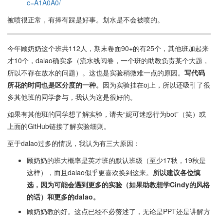
c=A1A0A0/
获得扎实的编程和算法基础。希望选课的同学们能够充分评估自己
的时间和精力，根据自己的情况做出选择。
被喷很正常，有捧有踩是好事。划水是不会被喷的。
今年顾奶奶这个班共112人，期末卷面90+的有25个，其他班加起来
才10个，dalao确实多（流水线阅卷，一个班的助教负责某个大题，
所以不存在放水的问题）。这也是实验稍微难一点的原因。
写代码
所花的时间也是区分度的一种。
因为实验挂在oj上，所以还吸引了很
多其他班的同学参与，我认为这是很好的。
如果有其他班的同学想了解实验，请去“妮可迷惑行为bot”（笑）或
上面的GitHub链接了解实验细则。
至于dalao过多的情况，我认为有三大原因：
顾奶奶的班大概率是英才班的默认班级（至少17秋，19秋是
这样），而且dalao似乎更喜欢换到这来。
所以建议各位慎
选，因为可能会遇到更多的实验（如果助教想学Cindy的风格
的话）和更多的dalao。
顾奶奶教的好。这点已经不必赘述了，无论是PPT还是讲解方