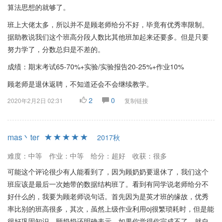
算法思想的就够了。
班上大佬太多，所以并不是顾老师给分不好，毕竟有优秀率限制。
据助教说我们这个班高分段人数比其他班加起来还要多。但是只要
努力学了，分数总归是不差的。
成绩：期末考试65-70%+实验/实验报告20-25%+作业10%
顾老师是退休返聘，不知道还会不会继续教学。
2
0
2020年2月2日 02:31
复制链接
mas丶ter
2017秋
难度：中等
作业：中等
给分：超好
收获：很多
可能这个评论很少有人能看到了，因为顾奶奶要退休了，我们这个
班应该是最后一次她带的数据结构班了。看到有同学说老师给分不
好什么的，我要为顾老师说句话。首先因为是英才班的缘故，优秀
率比别的班高很多，其次，虽然上级作业利用oj很繁琐耗时，但是能
很好巩固知识，顾奶奶还明确表示，如果你觉得你完成不了，就自