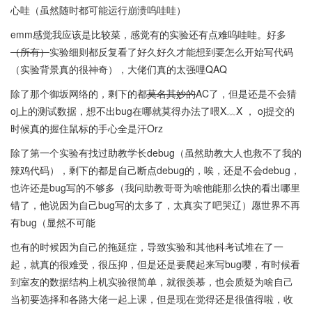
心哇（虽然随时都可能运行崩溃呜哇哇）
emm感觉我应该是比较菜，感觉有的实验还有点难呜哇哇。好多
（所有）
实验细则都反复看了好久好久才能想到要怎么开始写代码
（实验背景真的很神奇），大佬们真的太强哩QAQ
除了那个御坂网络的，剩下的都
莫名其妙的
AC了，但是还是不会猜
oj上的测试数据，想不出bug在哪就莫得办法了喂X﹏X ， oj提交的
时候真的握住鼠标的手心全是汗Orz
除了第一个实验有找过助教学长debug（虽然助教大人也救不了我的
辣鸡代码），剩下的都是自己断点debug的，唉，还是不会debug，
也许还是bug写的不够多（我问助教哥哥为啥他能那么快的看出哪里
错了，他说因为自己bug写的太多了，太真实了吧哭辽）愿世界不再
有bug（显然不可能
也有的时候因为自己的拖延症，导致实验和其他科考试堆在了一
起，就真的很难受，很压抑，但是还是要爬起来写bug嘤，有时候看
到室友的数据结构上机实验很简单，就很羡慕，也会质疑为啥自己
当初要选择和各路大佬一起上课，但是现在觉得还是很值得啦，收