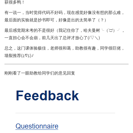
获很多鸭！
有一说一，当时觉得代码不好码，现在感觉好像没有想的那么难，
最后面的实验就是抄书即可，好像是出的太简单了（？）
最后感觉期末考的不是很好（我记住你了，哈夫曼树╰（‵□′）╯，
一直担心会不会崩，前几天出了总评才放心了(/▽＼)
总之，这门课体验极佳，老师很和蔼，助教很有趣，同学很巨佬，
墙裂推荐(≧∇≦)ﾉ
刚刚看了一眼助教给同学们的意见回复