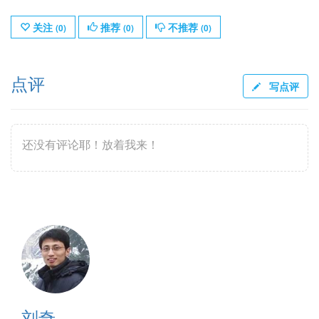
关注
推荐
不推荐
(
0
)
(
0
)
(
0
)
点评
写点评
还没有评论耶！放着我来！
刘奇