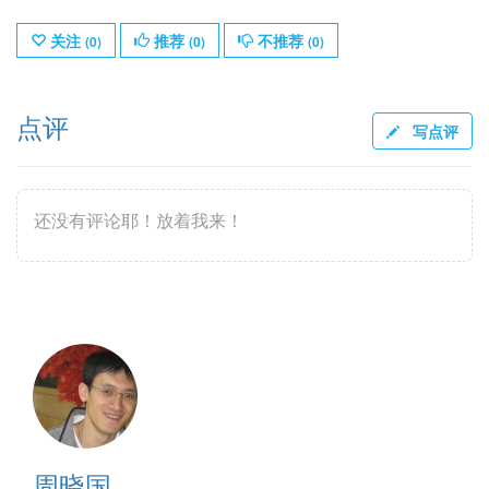
关注
推荐
不推荐
(
0
)
(
0
)
(
0
)
点评
写点评
还没有评论耶！放着我来！
周晓国