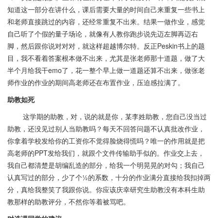
知道这一部分在讲什么，课后需要大量的时间自己来重复一些书上
和老师直接跳过的内容，还经常重复不出来。结果一做作业，感觉
自己听了个假的量子场论，就像有人教你跑步说先迈左脚再迈右
脚，然后跟你说对对对，就这样超越博尔特。反正Peskin书上的题
目，我不看着答案根本做不出来，尤其是张老师那十道题，做了大
半个月给我干emo了，花一整个早上做一道题还算不出来，做张老
师作业的作业的期间高老师还在布置作业，压迫感拉满了。
助教如死
这学期的助教，对，说的就是你，某李姓助教，您自己没当过
助教，还没见过别人当助教吗？每天不回答问题不认真批改作业，
你拿着学校发给你的工资你不觉得脸烧得慌吗？唯一的作用就是把
高老师的PPT发给我们，就跟个文件传输助手似的。作业交上去，
我自己都清楚是胡编乱造的部分，给我一个明晃晃的对勾；我自己
认真写过的部分，少了个½的系数，十分的作业满分直接给我扣掉两
分，真给我整笑了我跟你说。你应该庆幸研究生助教没有本科生助
教那样的助教评分，不然你等着被骂吧。