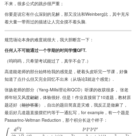
不来，很多公式的跳步很严重；
你要是说它有什么深刻的见解，那又没法和Weinberg比，其中充斥
着大量一带而过的描述让人完全摸不着头脑.
规范场论本身的难度就很大，我大胆断言一下：
任何人不可能通过一个学期的时间学懂QFT.
（呜呜呜，只希望考试能过了，真学不会了.）
高道能老师的部分始终给我的感觉是，硬着头皮听完一节课，好像
知道了点什么但又完全回忆不出来（从场论
就这个感觉）.
I
张扬老师的部分（Yang-Mills理论和QCD）听课的收获很多， 张老
师年轻又风度翩翩，体验很好. 但是！作业直接留了10道题，教材原
题还好（
能抄答案
），自出的题目简直是灾难，我反正是做麻了，
最后好几道题直接摆烂约等于一通乱写，for example，有一个题是
Passarino-Veltman Reduction，那个积分长这个样子：
∫
d
D
l
(
2
π
)
D
l
μ
l
ν
l
ρ
l
σ
(
l
2
−
m
2
+
i
η
)
(
(
l
−
p
1
2
)
−
m
2
+
i
η
)
(
(
l
−
p
1
2
−
p
2
2
)
−
m
2
+
i
η
)