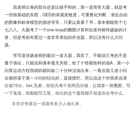
高老师出卷的部分还是比较平和的，第一道简答大题，就是考
一些很基础的东西，QED的表观发散度，可重整化判断，渐近自由
的图像和标准模型的描述等等，只要认真看了书，基本都能答个七
七八八。大题考了一个one-loop的圈图计算和自发对称性破缺的计
算，但是考前布置过一道非常类似的作业题，所以没有什么大问
题。
等写道张扬老师的最后一道大题，我笑了。不能说它考的不是
量子场论，只能说和课本毫无关联，给了个怪模怪样的场A，第一小
问算运动方程我就吭哧吭哧二十分钟没搞出来，一看后面几道小问
全都得基于第一小问的结论的，直接摆烂。所以说这个对我来说满
分就75分。ber,兄弟，你但凡考个非阿贝尔场，让我算一算圈图，写
一下鬼场，我都能写几笔，你出的这个题我都不知道你在考什么。
非常好奇最后一道题有多少人做出来。