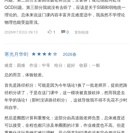
QCD问题。第三部分我就没有去听了，应该是关于SSB和弱电统一
理论的。总体来说这门课内容丰富并且难度适中，我虽然不学理论
物理也能受益匪浅。
1
0
2026年7月2日 09:13
复制链接
寒光月华剑
2026春
难度：困难
作业：中等
给分：超好
收获：一般
总的而言，体验较差。
首先是路径积分：可能是因为今年场论1换了一批老师开，提前把路
径积分讲了，于是在这门课中，这一模块被直接砍掉，然而我是去
年学的场论1（那时没讲路径积分），这就导致我不得不先花不少时
间自学。
然后是圈图计算和重整化：这部分由高道能老师负责，总体难度还
可以接受，全程也都只涉及单圈图的计算，作业难度也不高。但是
重整化这玩意确实难以理解，至少我直到结课也没有完全把这玩意