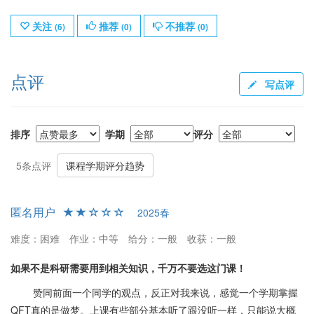
关注
推荐
不推荐
(
6
)
(
0
)
(
0
)
点评
写点评
排序
学期
评分
5条点评
课程学期评分趋势
匿名用户
2025春
难度：困难
作业：中等
给分：一般
收获：一般
如果不是科研需要用到相关知识，千万不要选这门课！
赞同前面一个同学的观点，反正对我来说，感觉一个学期掌握
QFT真的是做梦。上课有些部分基本听了跟没听一样，只能说大概