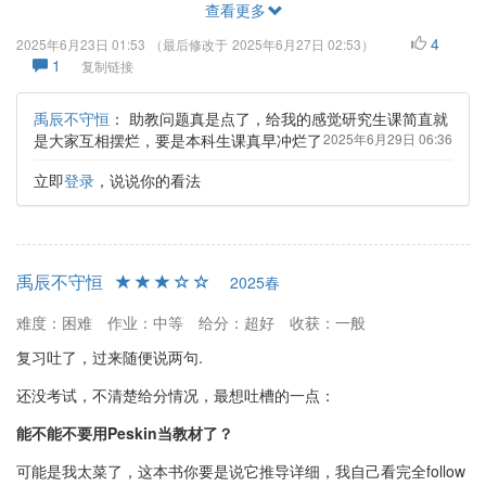
查看更多
4
2025年6月23日 01:53
（最后修改于
2025年6月27日 02:53
）
1
复制链接
禹辰不守恒
：
助教问题真是点了，给我的感觉研究生课简直就
是大家互相摆烂，要是本科生课真早冲烂了
2025年6月29日 06:36
立即
登录
，说说你的看法
禹辰不守恒
2025春
难度：困难
作业：中等
给分：超好
收获：一般
复习吐了，过来随便说两句.
还没考试，不清楚给分情况，最想吐槽的一点：
能不能不要用Peskin当教材了？
可能是我太菜了，这本书你要是说它推导详细，我自己看完全follow