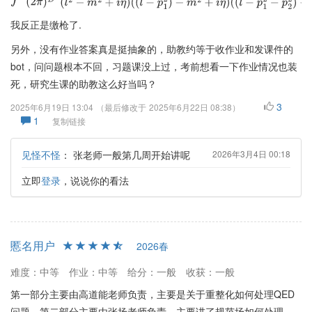
我反正是缴枪了.
另外，没有作业答案真是挺抽象的，助教约等于收作业和发课件的
bot，问问题根本不回，习题课没上过，考前想看一下作业情况也装
死，研究生课的助教这么好当吗？
3
2025年6月19日 13:04
（最后修改于
2025年6月22日 08:38
）
1
复制链接
见怪不怪
：
张老师一般第几周开始讲呢
2026年3月4日 00:18
立即
登录
，说说你的看法
慝名用户
2026春
难度：中等
作业：中等
给分：一般
收获：一般
第一部分主要由高道能老师负责，主要是关于重整化如何处理QED
问题。第二部分主要由张扬老师负责，主要讲了规范场如何处理