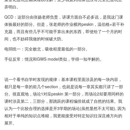
弄明白。
QCD：这部分由张扬老师负责，讲课方面自不必多说，是我这门课
体验最好的部分。但是，张老师的作业横跨peskin，温伯格+若干补
充题，而且有些几乎不可能手算出来的东西，即使给了一个月的时
间，也不妨碍我做的时候破大防。
电弱统一：完全败北，吸收程度最低的一部分。
手征反常：情况和GWS model类似，学得一知半解的。
说一个看书自学时发现的规律：基本课程里面涉及的每一块内容，
都只是每一章的前几个section，也就是说每一章其实都只讲了一部
分。很直观地，场论1对应peskin 第一部分，而场论2却要用同样的
课时涉及第二，三部分，那跳跃的课程编排就成了自然的结果。我
认为一个比较合理的选择是开3学期的场论(虽然显然不太可能), 因为
相对于单纯的知识点堆砌，我更能接受对特定知识往深且难方向的
展开。