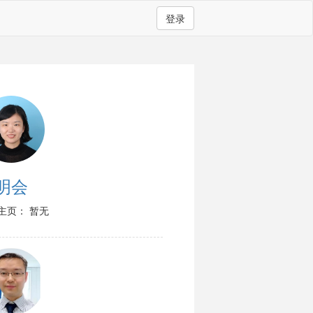
登录
明会
主页： 暂无