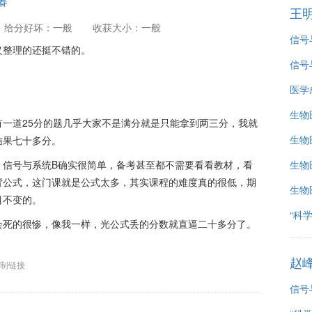
2春
王
给分好坏：一般
收获大小：一般
信号
义整理的还挺不错的。
信号
医学
生物
一道25分的题几乎大家不是满分就是只能拿到两三分，我就
生物
结果七十多分。
，信号与系统B确实很简单，备考甚至都不需要看看教材，看
生物
背公式，这门课就是公式太多，其实课程的难度真的很低，期
生物
目不变的。
“科
会死的很惨，像我一样，光公式丢的分数就直逼二十多分了。
赵
制链接
信号