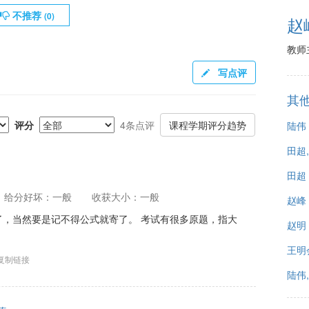
不推荐
(
0
)
赵
教师
写点评
其
评分
4条点评
课程学期评分趋势
陆伟
田超
田超
给分好坏：一般
收获大小：一般
赵峰
，当然要是记不得公式就寄了。 考试有很多原题，指大
赵明
。
王明
复制链接
陆伟