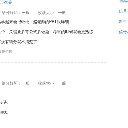
“科
2022春
信号
给分好坏：一般
收获大小：一般
新生
学起来会很轻松；赵老师的PPT很详细
几个，关键要多背公式多做题，考试的时候就会更熟练
信号
有没有调分就不清楚了
复制链接
给分好坏：一般
收获大小：一般
接受。
糟糕。