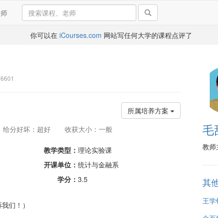
导师
你可以在
iCourses.com
网站写任何大学的课程点评了
6601
所属培养方案
毛
给分好坏：超好
收获大小：一般
教师
教学类型：
理论实验课
开课单位：
统计与金融系
学分：
3.5
其
王学
诉我们！）