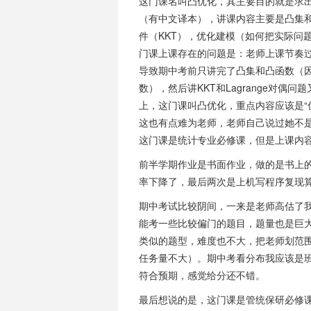
这门课名叫凸优化，其主要目的就是求出
（有中文译本），讲课内容主要是凸集和凸
件（KKT），优化建模（如何把实际问
门课上课存在的问题是：老师上课节奏
导致期中考前只讲完了凸集和凸函数（
数），然后讲KKT和Lagrange对
上，这门课叫凸优化，重点内容应该是“
这也有点难为老师，老师自己说过她不
这门课是统计专业必修课，但是上课内
前半学期作业是书面作业，做的是书上
率下降了，最后两次是上机写程序复现
期中考试比较阴间，一来是老师高估了
能考一些比较偏门的题目，题量也是巨
类似的题型，难度也不大，把老师划范围
任务量不大）。期中考看分布我应该是
符合预期，感觉给分还不错。
最后想说的是，这门课是管统保研必修