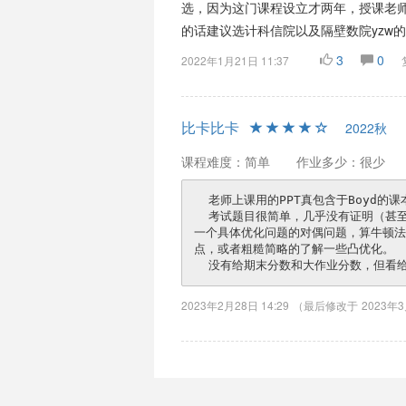
选，因为这门课程设立才两年，授课老
的话建议选计科信院以及隔壁数院yzw
3
0
2022年1月21日 11:37
比卡比卡
2022秋
课程难度：简单
作业多少：很少
  老师上课用的PPT真包含于Boyd的课本，讲课中规中矩，遇到较复杂的定理时会卡壳。

  考试题目很简单，几乎没有证明（甚至不考收敛性），大都是算一些例子，比如判断凸集凸函数，算
一个具体优化问题的对偶问题，算牛顿法
点，或者粗糙简略的了解一些凸优化。

2023年2月28日 14:29
（最后修改于
2023年3