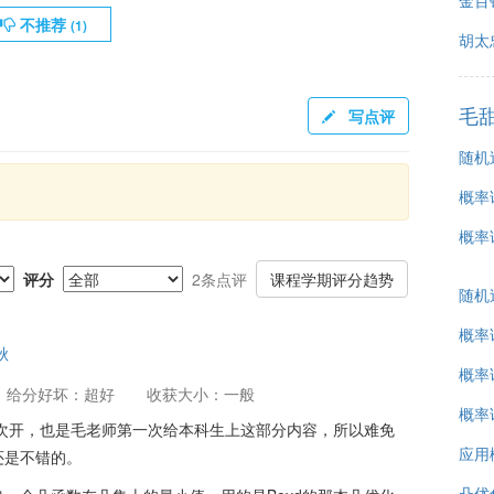
金百
不推荐
(
1
)
胡太
毛
写点评
随机
概率
概率
评分
2条点评
课程学期评分趋势
随机
概率
秋
概率
给分好坏：超好
收获大小：一般
概率
二次开，也是毛老师第一次给本科生上这部分内容，所以难免
应用
还是不错的。
凸优