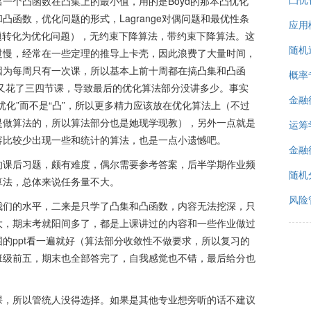
一个凸函数在凸集上的最小值，用的是Boyd的那本凸优化
函数，优化问题的形式，Lagrange对偶问题和最优性条
应用
题转化为优化问题），无约束下降算法，带约束下降算法。这
随机
过慢，经常在一些定理的推导上卡壳，因此浪费了大量时间，
因为每周只有一次课，所以基本上前十周都在搞凸集和凸函
概率
偶问题又花了三四节课，导致最后的优化算法部分没讲多少。事实
金融
优化”而不是“凸”，所以更多精力应该放在优化算法上（不过
是做算法的，所以算法部分也是她现学现教），另外一点就是
运筹
容比较少出现一些和统计的算法，也是一点小遗憾吧。
金融
的课后习题，颇有难度，偶尔需要参考答案，后半学期作业频
随机
算法，总体来说任务量不大。
风险
我们的水平，二来是只学了凸集和凸函数，内容无法挖深，只
大，期末考就阳间多了，都是上课讲过的内容和一些作业做过
的ppt看一遍就好（算法部分收敛性不做要求，所以复习的
班级前五，期末也全部答完了，自我感觉也不错，最后给分也
课，所以管统人没得选择。如果是其他专业想旁听的话不建议