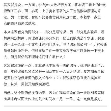
其实就是说，一方面，纱布jwc大改培养方案，将本该二春上的计嵌
挪到了三春，而二春呢，上了臭名昭著的人工智能数学原理与算
法。另一方面呢，智能车比赛也需要用到这方面。本着学一点是一
点的原则我来试试水。
本来该课程分为两部分，一部分是理论课，另一部分是实验课，没
想到啊没想到，你理论课的部分水的一批让我以为是个水课，实验
课一上手给你一个文档让你闭门造车。理论课所教如同1+1，实验课
所做如同微积分。但好在给了你一堆实验程序你可以微改一下交上
去。但是我仍然不理解这门课在教什么？
其次很难绷的一点，咱就是说本标着十周的课程，你理论课水了八
周，实验课最后紧追紧赶一周两节到十六周才结课，复习期末考试
还要抽空做做亲爱的嵌入式作业（？）我说实话你直接在实验室
教，从第一周就开始做实验吧。
当然，这个课仍然没有结束，因为在我写评论的前一天刚刚考完所
有期末考试而大作业的截止时间在一月二十号，这一点倒是很好。