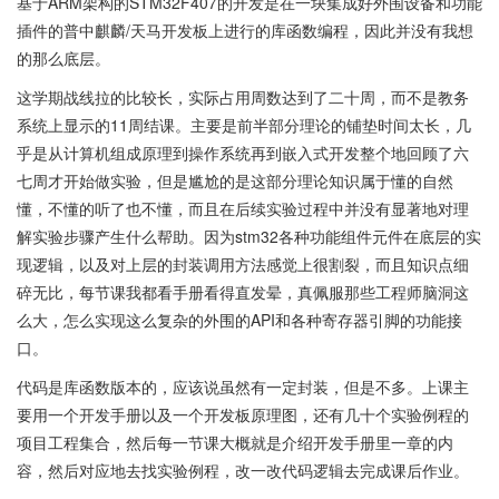
基于ARM架构的STM32F407的开发是在一块集成好外围设备和功能
插件的普中麒麟/天马开发板上进行的库函数编程，因此并没有我想
的那么底层。
这学期战线拉的比较长，实际占用周数达到了二十周，而不是教务
系统上显示的11周结课。主要是前半部分理论的铺垫时间太长，几
乎是从计算机组成原理到操作系统再到嵌入式开发整个地回顾了六
七周才开始做实验，但是尴尬的是这部分理论知识属于懂的自然
懂，不懂的听了也不懂，而且在后续实验过程中并没有显著地对理
解实验步骤产生什么帮助。因为stm32各种功能组件元件在底层的实
现逻辑，以及对上层的封装调用方法感觉上很割裂，而且知识点细
碎无比，每节课我都看手册看得直发晕，真佩服那些工程师脑洞这
么大，怎么实现这么复杂的外围的API和各种寄存器引脚的功能接
口。
代码是库函数版本的，应该说虽然有一定封装，但是不多。上课主
要用一个开发手册以及一个开发板原理图，还有几十个实验例程的
项目工程集合，然后每一节课大概就是介绍开发手册里一章的内
容，然后对应地去找实验例程，改一改代码逻辑去完成课后作业。