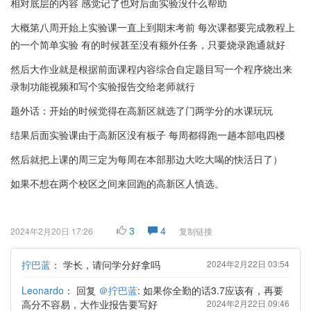
相对底层的内容 感觉记了也对后面实验没什么帮助
大概第八周开始上实验课一直上到期末考前 每次课都要完成教程上
的一个简单实验 有的时候甚至没有额外任务，只要烧录跑通就好
然后大作业就是根据前面课程内容综合自定题目写一个程序烧出来
录制功能视频和写个实验报告交给老师就行
题外话：开始的时候觉得在高新区就选了门两学分的水课玩玩
结果后面实验课由于高新区没有板子 每周都得跑一趟本部电四楼
然后就把上课的周三定为每周在本部那边大吃大喝的快活日了）
如果不想在两个校区之间来回跑的高新区人慎选。
3
4
2024年2月20日 17:26
复制链接
拧巴蓝
：
学长，请问学分好拿吗
2024年2月22日 03:54
Leonardo
：
回复
＠拧巴蓝
: 如果你全勤的话3.7应该有，再要
高分不容易，大作业报告要写好
2024年2月22日 09:46