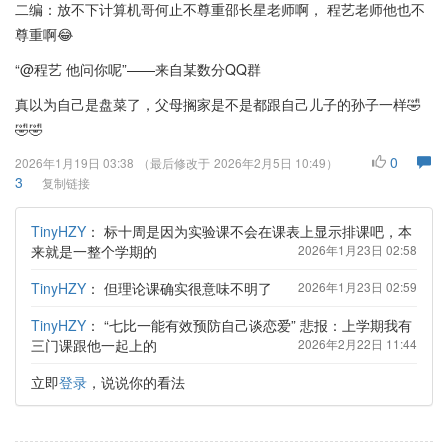
二编：放不下计算机哥何止不尊重邵长星老师啊， 程艺老师他也不
尊重啊😂
“@程艺 他问你呢”——来自某数分QQ群
真以为自己是盘菜了，父母搁家是不是都跟自己儿子的孙子一样🤣
🤣🤣
0
2026年1月19日 03:38
（最后修改于
2026年2月5日 10:49
）
3
复制链接
TinyHZY
：
标十周是因为实验课不会在课表上显示排课吧，本
来就是一整个学期的
2026年1月23日 02:58
TinyHZY
：
但理论课确实很意味不明了
2026年1月23日 02:59
TinyHZY
：
“七比一能有效预防自己谈恋爱” 悲报：上学期我有
三门课跟他一起上的
2026年2月22日 11:44
立即
登录
，说说你的看法