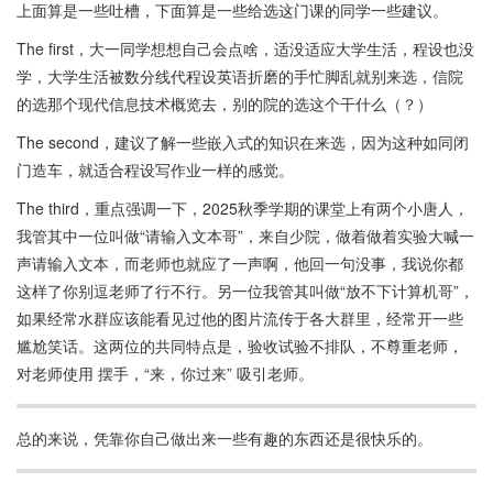
上面算是一些吐槽，下面算是一些给选这门课的同学一些建议。
The first，大一同学想想自己会点啥，适没适应大学生活，程设也没
学，大学生活被数分线代程设英语折磨的手忙脚乱就别来选，信院
的选那个现代信息技术概览去，别的院的选这个干什么（？）
The second，建议了解一些嵌入式的知识在来选，因为这种如同闭
门造车，就适合程设写作业一样的感觉。
The third，重点强调一下，2025秋季学期的课堂上有两个小唐人，
我管其中一位叫做“请输入文本哥”，来自少院，做着做着实验大喊一
声请输入文本，而老师也就应了一声啊，他回一句没事，我说你都
这样了你别逗老师了行不行。另一位我管其叫做“放不下计算机哥”，
如果经常水群应该能看见过他的图片流传于各大群里，经常开一些
尴尬笑话。这两位的共同特点是，验收试验不排队，不尊重老师，
对老师使用 摆手，“来，你过来” 吸引老师。
总的来说，凭靠你自己做出来一些有趣的东西还是很快乐的。