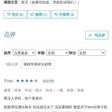
课程主页
：暂无（如果你知道，劳烦告诉我们！）
关注
推荐
不推荐
(
0
)
(
1
)
(
2
)
点评
写点评
排序
学期
评分
5条点评
课程学期评分趋势
Yiran
2023秋
难度：简单
作业：很少
给分：一般
收获：很多
看没人评价，给个基准分
前面理论课比较水 玩玩就过去了 没必要细听 都是关于stm32单片机