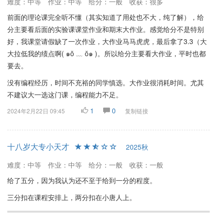
难度：中等
作业：中等
给分：一般
收获：很多
前面的理论课完全听不懂（其实知道了用处也不大，纯了解），给
分主要看后面的实验课课堂作业和期末大作业。感觉给分不是特别
好，我课堂请假缺了一次作业，大作业马马虎虎，最后拿了3.3（大
大拉低我的绩点啊( ๑ŏ ﹏ ŏ๑ )。所以给分主要看大作业，平时也都
要去。
没有编程经历，时间不充裕的同学慎选。大作业很消耗时间。尤其
不建议大一选这门课，编程能力不足。
1
0
2024年2月22日 09:45
复制链接
十八岁大专小天才
2025秋
难度：中等
作业：中等
给分：一般
收获：一般
给了五分，因为我认为还不至于给到一分的程度。
三分扣在课程安排上，两分扣在小唐人上。