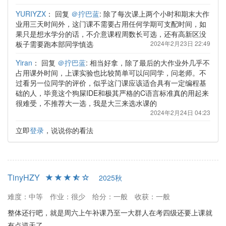
YURIYZX
：
回复
＠拧巴蓝
: 除了每次课上两个小时和期末大作
业用三天时间外，这门课不需要占用任何学期可支配时间，如
果只是想水学分的话，不介意课程周数长可选，还有高新区没
板子需要跑本部同学慎选
2024年2月23日 22:49
Yiran
：
回复
＠拧巴蓝
: 相当好拿，除了最后的大作业外几乎不
占用课外时间，上课实验也比较简单可以问同学，问老师。不
过看另一位同学的评价，似乎这门课应该适合具有一定编程基
础的人，毕竟这个狗屎IDE和极其严格的C语言标准真的用起来
很难受，不推荐大一选，我是大三来选水课的
2024年2月24日 04:23
立即
登录
，说说你的看法
TinyHZY
2025秋
难度：中等
作业：很少
给分：一般
收获：一般
整体还行吧，就是周六上午补课乃至一大群人在考四级还要上课就
有点逆天了