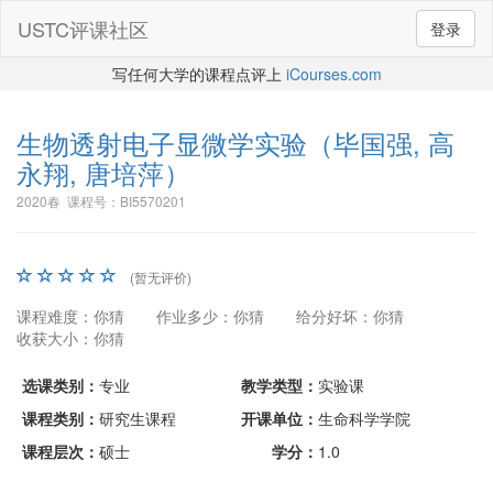
USTC评课社区
登录
写任何大学的课程点评上
iCourses.com
生物透射电子显微学实验
（毕国强, 高
永翔, 唐培萍）
2020春 课程号：BI5570201
(暂无评价)
课程难度：你猜
作业多少：你猜
给分好坏：你猜
收获大小：你猜
选课类别：
专业
教学类型：
实验课
课程类别：
研究生课程
开课单位：
生命科学学院
课程层次：
硕士
学分：
1.0