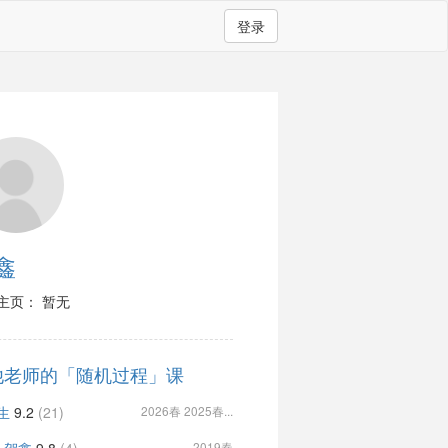
登录
鑫
主页： 暂无
他老师的「随机过程」课
生
9.2
(21)
2026春 2025春...
2019春