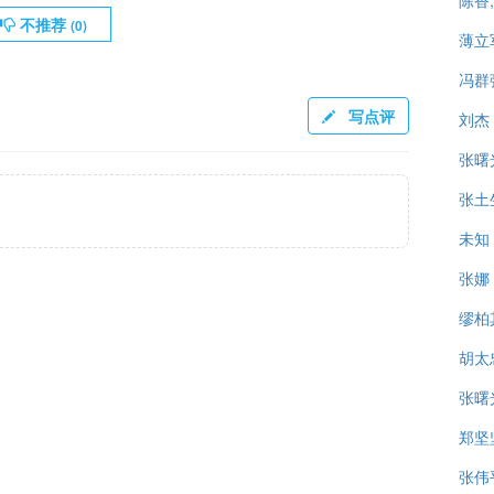
陈香
不推荐
(
0
)
薄立
冯群
写点评
刘杰
张曙
张土
未知
张娜
缪柏
胡太
张曙
郑坚
张伟