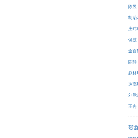
陈昱
胡治
庄玮
侯波
金百
陈静
赵林
达高
刘党
王冉
贺