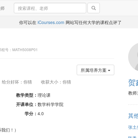
导师
你可以在
iCourses.com
网站写任何大学的课程点评了
 课程号：MATH5008P01
所属培养方案
贺
给分好坏：你猜
收获大小：你猜
教师
教学类型：
理论课
开课单位：
数学科学学院
学分：
4.0
其
张土
诉我们！）