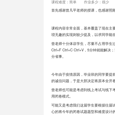
课程难度：简单
作业多少：很少
需要专业选修学分的学生，但对想深入
首先感谢曾凡平老师的授课，也感谢照
课程内容非常全面，基本覆盖了现在主
琐无趣的实现则较少提及，以求同学能
曾老师十分体谅学生，尽量不占用学生过
Ctrl+F Ctrl+C Ctrl+V，5
分省事。
今年由于疫情原因，毕业班的同学要提
的诚信问题，于是大胆决定将原本全开
曾老师也可能是考虑到线上考试与线下
用闭卷模式。
可能又是考虑我们这届学生要根据往届
心的将今年的闭卷试题题型和难度设计