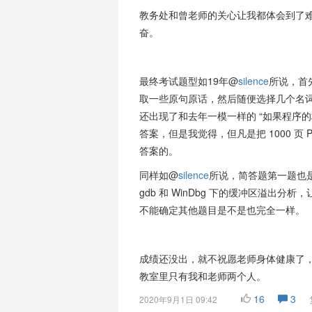
教务处和曾老师的关心让我都体会到了
奋。
最终考试题型如19年@
silence
所说，首先
取一些原句原话，然后随便选择几个名
还出现了和去年一模一样的 “如果程序
答案，但是我觉得，但凡是把 1000 页
答案的。
同样如@
silence
所说，简答题第一题也
gdb 和 WinDbg 下的缓冲区溢出
不能确定其他题目是不是也完全一样。
成绩还没出，就不祝愿老师身体健康了
教室里只有我和老师两个人。
16
3
2020年9月1日 09:42