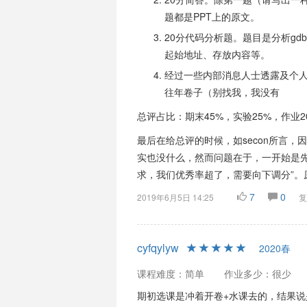
题都是PPT上的原文。
20分代码分析题。题目是分析gd
起始地址、存放内容等。
经过一些内部消息人士透露及个人判
往年卷子（别找我，我没有
总评占比：期末45%，实验25%，作业2
最后在给总评的时候，如secon所言
实也没什么，然而问题在于，一开始是先
求，我们优秀率超了，需要向下调分”。原
7
0
2019年6月5日 14:25
复
cyfqylyw
2020春
课程难度：简单
作业多少：很少
期初选课是冲着开卷+水课去的，结果