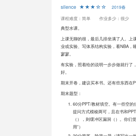
silence
2019春
课程难度：简单
作业多少：很少
典型水课。
上课无聊的很，最后几排坐满了人。上课
业或实验、写体系结构实验，看NBA，
寥寥。
有实验，照着给的说明一步步做就行了
好。
期末开卷，建议买本书。还有些东西在P
期末题型：
60分PPT/教材填空。有一些
提问方式模棱两可，且在书和PP
（），则缓冲区漏洞（）。你们觉
用”）
20分简答。除第一题（请写出一