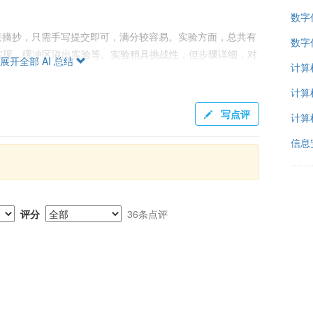
数字
接摘抄，只需手写提交即可，满分较容易。实验方面，总共有
数字
实现、缓冲区溢出实验等。实验稍具挑战性，但步骤详细，对
展开全部 AI 总结
计算
内容简单且易于完成，没有太大工作量。
计算
写点评
计算
分析题。填空题占较大比重，从PPT中抽取内容出题，考验
内容相关，多是PPT上的原文。代码分析题关注缓冲区溢出攻
信息
诵PPT内容。部分学生认为题目设置模棱两可，有一定难
。
评分
36条点评
25%，作业20%，签到10%。向下调分机制引起部分学生不
根据平时作业及实验给出高分，期末成绩决定最终差距。
合混学分但不适合深入学习的课程。课程内容广泛但缺乏深
实验简单，考试依靠背诵PPT，给分合理但略有波动。适合