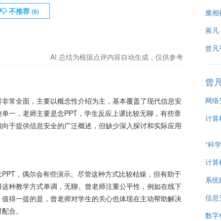
不推荐
(
6
)
糜相
蒋凡
曾凡
AI 总结为根据点评内容自动生成，仅供参考
曾
网络
容非常全面，主要以概念性介绍为主，基本覆盖了现代信息安
单一，老师主要是念PPT，学生反应上课比较无聊，有些章
计算
倾向于提供信息安全的广泛概述，但缺少深入探讨和实际应用
“科
计算
PPT，偶尔会有些演示。尽管这种方式比较枯燥，但有助于
系统
得这种教学方式单调，无聊。曾老师注重公平性，例如在线下
信息
。值得一提的是，曾老师对学生的关心也体现在主动帮助解决
对配合。
数字