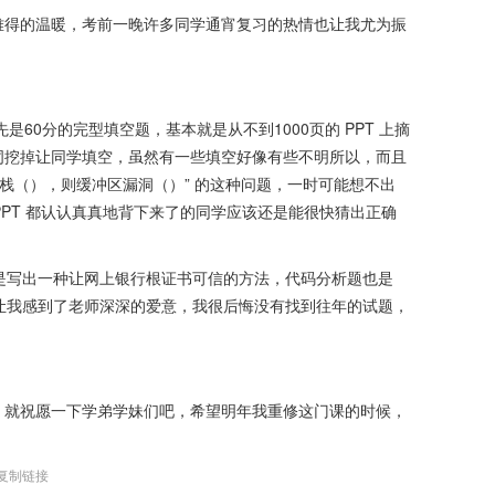
难得的温暖，考前一晚许多同学通宵复习的热情也让我尤为振
是60分的完型填空题，基本就是从不到1000页的 PPT 上摘
词挖掉让同学填空，虽然有一些填空好像有些不明所以，而且
的栈（），则缓冲区漏洞（）” 的这种问题，一时可能想不出
 PPT 都认认真真地背下来了的同学应该还是能很快猜出正确
是写出一种让网上银行根证书可信的方法，代码分析题也是
分析，让我感到了老师深深的爱意，我很后悔没有找到往年的试题，
，就祝愿一下学弟学妹们吧，希望明年我重修这门课的时候，
复制链接