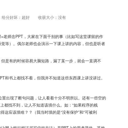
给分好坏：超好
收获大小：没有
=老师念PPT，大家在下面干别的事（比如写这堂课留的作
睡觉等）。偶尔老师也会演示一下课上讲的内容，但也是听者
，但是有的时候容易大脑短路，漏了某一步，就会一直调不
PT和书上都找不着，但我并不知道这些东西课上讲没讲过。
空的位置出现了断句问题，让人看着十分不明所以。还有一些空的
T上都找不到，让人不知道该填什么。如：“如果程序的栈
得这应该填啥？？（我当时填的是“没有保护”和“可被利
种让网上银行根证书可信的方法）是PPT上的思考题外，其他