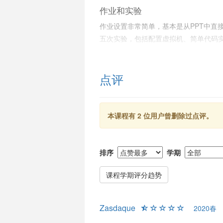
作业和实验
作业设置非常简单，基本是从PPT中直
五次实验，包括配置虚拟机、简单代码
学渣比较友好。学生普遍认为这些实验
考试
点评
期末考试主要包括填空题、简答题和代码
学生对PPT内容的记忆。简答题和实验
击。考试类型多为闭卷，需要学生认真背
本课程有 2 位用户曾删除过点评。
度，特别是完全照搬往年试题较为机械
给分
排序
学期
给分机制透明，期末考试占比45%，实验
满，但优秀率整体保持较高。成绩基本
课程学期评分趋势
总结
Zasdaque
2020春
总体来说，《信息安全导论》是一门适
度，上课形式单一但对学渣友好，作业与