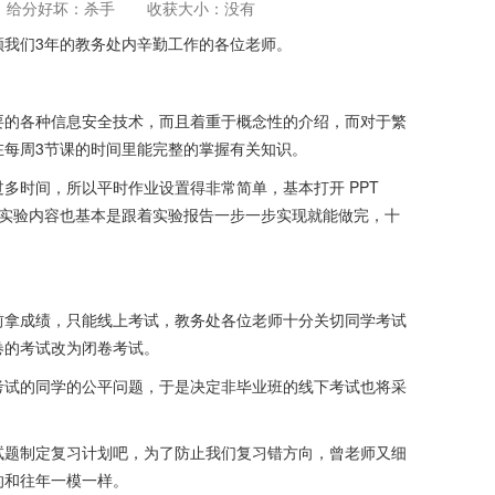
给分好坏：杀手
收获大小：没有
了解信息安全技术的学生可能不是最佳选择。
顾我们3年的教务处内辛勤工作的各位老师。
要的各种信息安全技术，而且着重于概念性的介绍，而对于繁
在每周3节课的时间里能完整的掌握有关知识。
多时间，所以平时作业设置得非常简单，基本打开 PPT
分钟就能解决；实验内容也基本是跟着实验报告一步一步实现就能做完，十
前拿成绩，只能线上考试，教务处各位老师十分关切同学考试
卷的考试改为闭卷考试。
考试的同学的公平问题，于是决定非毕业班的线下考试也将采
试题制定复习计划吧，为了防止我们复习错方向，曾老师又细
的和往年一模一样。