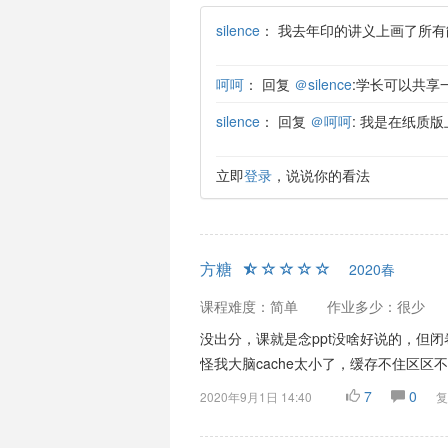
silence
：
我去年印的讲义上画了所有能
呵呵
：
回复
＠silence
:学长可以共享
silence
：
回复
＠呵呵
: 我是在纸质
立即
登录
，说说你的看法
方糖
2020春
课程难度：简单
作业多少：很少
没出分，课就是念ppt没啥好说的，但闭
怪我大脑cache太小了，缓存不住区区
7
0
2020年9月1日 14:40
复